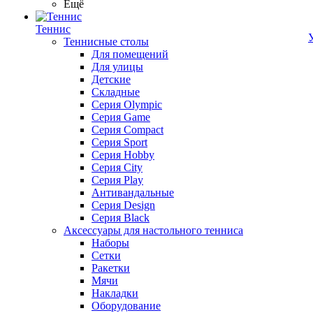
Ещё
Теннис
Теннисные столы
Для помещений
Для улицы
Детские
Складные
Серия Olympic
Серия Game
Серия Compact
Серия Sport
Серия Hobby
Серия City
Серия Play
Антивандальные
Серия Design
Серия Black
Аксессуары для настольного тенниса
Наборы
Сетки
Ракетки
Мячи
Накладки
Оборудование