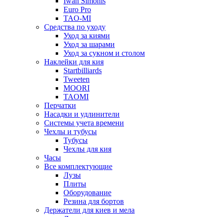
Iwan Simonis
Euro Pro
TAO-MI
Средства по уходу
Уход за киями
Уход за шарами
Уход за сукном и столом
Наклейки для кия
Startbilliards
Tweeten
MOORI
TAOMI
Перчатки
Насадки и удлинители
Системы учета времени
Чехлы и тубусы
Тубусы
Чехлы для кия
Часы
Все комплектующие
Лузы
Плиты
Оборудование
Резина для бортов
Держатели для киев и мела