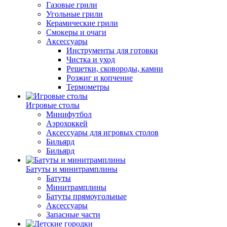
Газовые грили
Угольные грили
Керамические грили
Смокеры и очаги
Аксессуары
Инструменты для готовки
Чистка и уход
Решетки, сковороды, камни
Розжиг и копчение
Термометры
Игровые столы
Минифутбол
Аэрохоккей
Аксессуары для игровых столов
Бильяpд
Бильяpд
Батуты и минитрамплины
Батуты
Минитрамплины
Батуты прямоугольные
Аксессуары
Запасные части