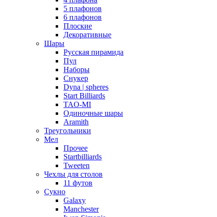
5 плафонов
6 плафонов
Плоские
Декоративные
Шары
Русская пирамида
Пул
Наборы
Снукер
Dyna | spheres
Start Billiards
TAO-MI
Одиночные шары
Aramith
Треугольники
Мел
Прочее
Startbilliards
Tweeten
Чехлы для столов
11 футов
Сукно
Galaxy
Manchester