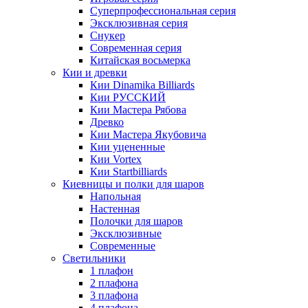
Суперпрофессиональная серия
Эксклюзивная серия
Снукер
Современная серия
Китайская восьмерка
Кии и древки
Кии Dinamika Billiards
Кии РУССКИЙ
Кии Мастера Рябова
Древко
Кии Мастера Якубовича
Кии уцененные
Кии Vortex
Кии Startbilliards
Киевницы и полки для шаров
Напольная
Настенная
Полочки для шаров
Эксклюзивные
Современные
Светильники
1 плафон
2 плафона
3 плафона
4 плафона