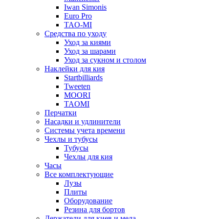
Iwan Simonis
Euro Pro
TAO-MI
Средства по уходу
Уход за киями
Уход за шарами
Уход за сукном и столом
Наклейки для кия
Startbilliards
Tweeten
MOORI
TAOMI
Перчатки
Насадки и удлинители
Системы учета времени
Чехлы и тубусы
Тубусы
Чехлы для кия
Часы
Все комплектующие
Лузы
Плиты
Оборудование
Резина для бортов
Держатели для киев и мела