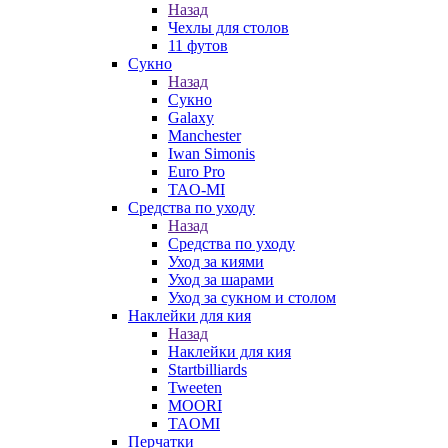
Назад
Чехлы для столов
11 футов
Сукно
Назад
Сукно
Galaxy
Manchester
Iwan Simonis
Euro Pro
TAO-MI
Средства по уходу
Назад
Средства по уходу
Уход за киями
Уход за шарами
Уход за сукном и столом
Наклейки для кия
Назад
Наклейки для кия
Startbilliards
Tweeten
MOORI
TAOMI
Перчатки