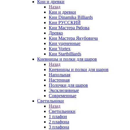
Кии и древки
Назад
Кии и древки
Кии Dinamika Billiards
Кии РУССКИЙ
Кии Мастера Рябова
Древко
Кии Мастера Якубовича
Кии уцененные
Кии Vortex
Кии Startbilliards
Киевницы и полки для шаров
Назад
Киевницы и полки для шаров
Напольная
Настенная
Полочки для шаров
Эксклюзивные
Современные
Светильники
Назад
Светильники
1 плафон
2 плафона
3 плафона