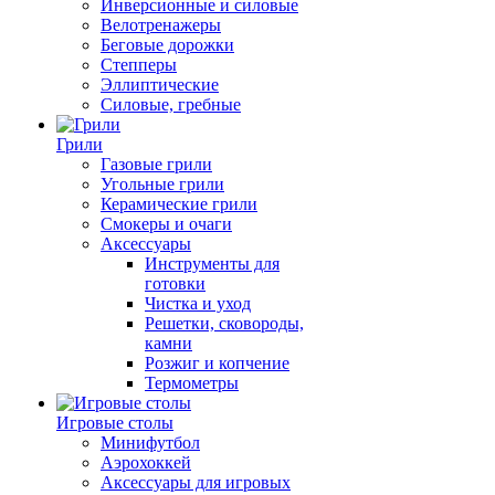
Инверсионные и силовые
Велотренажеры
Беговые дорожки
Степперы
Эллиптические
Силовые, гребные
Грили
Газовые грили
Угольные грили
Керамические грили
Смокеры и очаги
Аксессуары
Инструменты для
готовки
Чистка и уход
Решетки, сковороды,
камни
Розжиг и копчение
Термометры
Игровые столы
Минифутбол
Аэрохоккей
Аксессуары для игровых