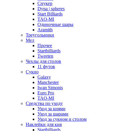
Снукер
Dyna | spheres
Start Billiards
TAO-MI
Одиночные шары
Aramith
Треугольники
Мел
Прочее
Startbilliards
Tweeten
Чехлы для столов
11 футов
Сукно
Galaxy
Manchester
Iwan Simonis
Euro Pro
TAO-MI
Средства по уходу
Уход за киями
Уход за шарами
Уход за сукном и столом
Наклейки для кия
Startbilliards