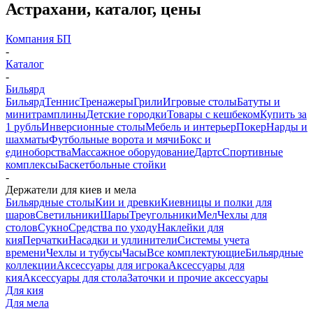
Астрахани, каталог, цены
Компания БП
-
Каталог
-
Бильярд
Бильярд
Теннис
Тренажеры
Грили
Игровые столы
Батуты и
минитрамплины
Детские городки
Товары с кешбеком
Купить за
1 рубль
Инверсионные столы
Мебель и интерьер
Покер
Нарды и
шахматы
Футбольные ворота и мячи
Бокс и
единоборства
Массажное оборудование
Дартс
Спортивные
комплексы
Баскетбольные стойки
-
Держатели для киев и мела
Бильярдные столы
Кии и древки
Киевницы и полки для
шаров
Светильники
Шары
Треугольники
Мел
Чехлы для
столов
Сукно
Средства по уходу
Наклейки для
кия
Перчатки
Насадки и удлинители
Системы учета
времени
Чехлы и тубусы
Часы
Все комплектующие
Бильярдные
коллекции
Аксессуары для игрока
Аксессуары для
кия
Аксессуары для стола
Заточки и прочие аксессуары
Для кия
Для мела