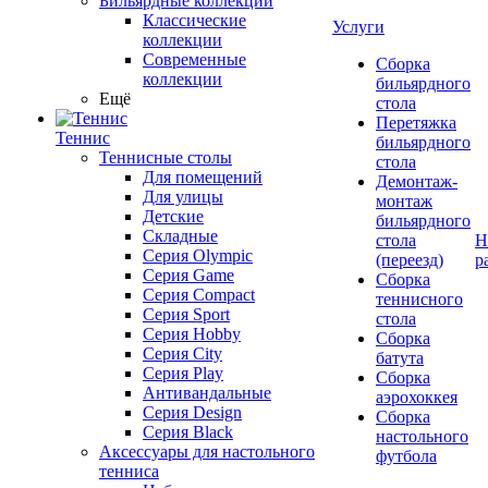
Бильярдные коллекции
Классические
Услуги
коллекции
Современные
Сборка
коллекции
бильярдного
Ещё
стола
Перетяжка
Теннис
бильярдного
Теннисные столы
стола
Для помещений
Демонтаж-
Для улицы
монтаж
Детские
бильярдного
Складные
стола
Н
Серия Olympic
(переезд)
р
Серия Game
Сборка
Серия Compact
теннисного
Серия Sport
стола
Серия Hobby
Сборка
Серия City
батута
Серия Play
Сборка
Антивандальные
аэрохоккея
Серия Design
Сборка
Серия Black
настольного
Аксессуары для настольного
футбола
тенниса