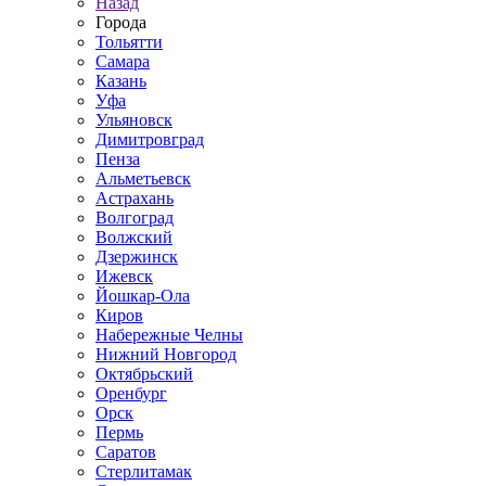
Назад
Города
Тольятти
Самара
Казань
Уфа
Ульяновск
Димитровград
Пенза
Альметьевск
Астрахань
Волгоград
Волжский
Дзержинск
Ижевск
Йошкар-Ола
Киров
Набережные Челны
Нижний Новгород
Октябрьский
Оренбург
Орск
Пермь
Саратов
Стерлитамак