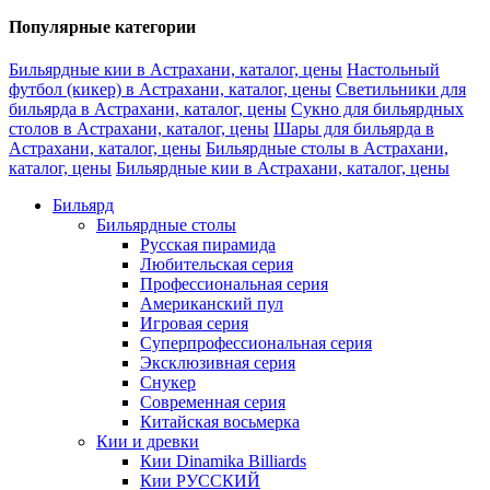
Популярные категории
Бильярдные кии в Астрахани, каталог, цены
Настольный
футбол (кикер) в Астрахани, каталог, цены
Светильники для
бильярда в Астрахани, каталог, цены
Сукно для бильярдных
столов в Астрахани, каталог, цены
Шары для бильярда в
Астрахани, каталог, цены
Бильярдные столы в Астрахани,
каталог, цены
Бильярдные кии в Астрахани, каталог, цены
Бильярд
Бильярдные столы
Русская пирамида
Любительская серия
Профессиональная серия
Американский пул
Игровая серия
Суперпрофессиональная серия
Эксклюзивная серия
Снукер
Современная серия
Китайская восьмерка
Кии и древки
Кии Dinamika Billiards
Кии РУССКИЙ