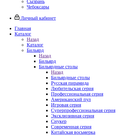
Сызрань
Чебоксары
Личный кабинет
Главная
Каталог
Назад
Каталог
Бильярд
Назад
Бильярд
Бильярдные столы
Назад
Бильярдные столы
Русская пирамида
Любительская серия
Профессиональная серия
Американский пул
Игровая серия
Суперпрофессиональная серия
Эксклюзивная серия
Снукер
Современная серия
Китайская восьмерка