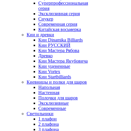
Суперпрофессиональная
серия
Эксклюзивная серия
Снукер
Современная серия
Китайская восьмерка
Кии и древки
Кии Dinamika Billiards
Кии РУССКИЙ
Кии Мастера Рябова
Древко
Кии Мастера Якубовича
Кии уцененные
Кии Vortex
Кии Startbilliards
Киевницы и полки для шаров
Напольная
Настенная
Полочки для шаров
Эксклюзивные
Современные
Светильники
1 плафон
2 плафона
3 плафона