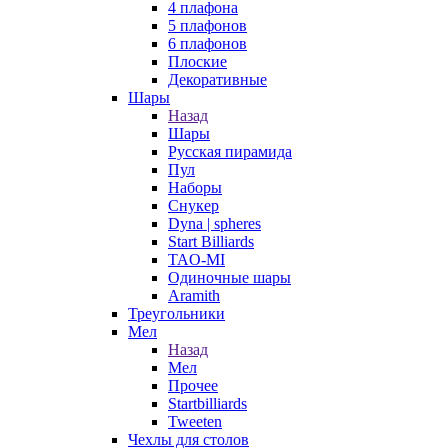
4 плафона
5 плафонов
6 плафонов
Плоские
Декоративные
Шары
Назад
Шары
Русская пирамида
Пул
Наборы
Снукер
Dyna | spheres
Start Billiards
TAO-MI
Одиночные шары
Aramith
Треугольники
Мел
Назад
Мел
Прочее
Startbilliards
Tweeten
Чехлы для столов