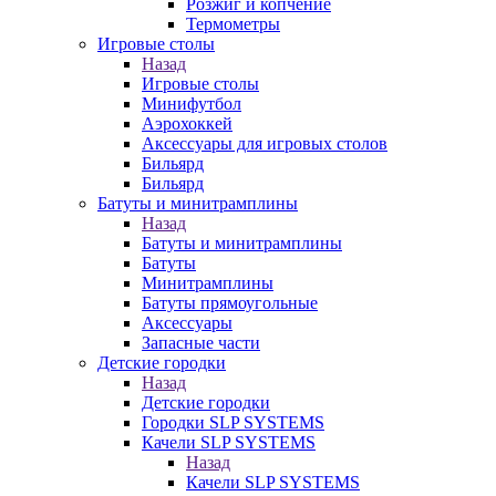
Розжиг и копчение
Термометры
Игровые столы
Назад
Игровые столы
Минифутбол
Аэрохоккей
Аксессуары для игровых столов
Бильяpд
Бильяpд
Батуты и минитрамплины
Назад
Батуты и минитрамплины
Батуты
Минитрамплины
Батуты прямоугольные
Аксессуары
Запасные части
Детские городки
Назад
Детские городки
Городки SLP SYSTEMS
Качели SLP SYSTEMS
Назад
Качели SLP SYSTEMS