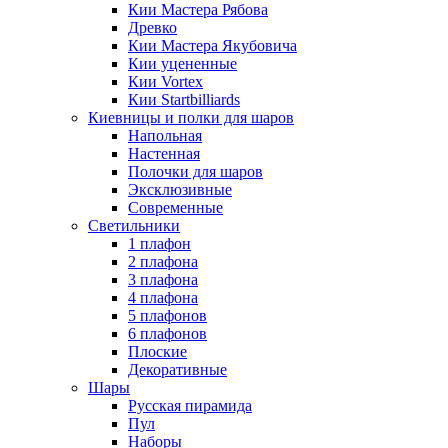
Кии Мастера Рябова
Древко
Кии Мастера Якубовича
Кии уцененные
Кии Vortex
Кии Startbilliards
Киевницы и полки для шаров
Напольная
Настенная
Полочки для шаров
Эксклюзивные
Современные
Светильники
1 плафон
2 плафона
3 плафона
4 плафона
5 плафонов
6 плафонов
Плоские
Декоративные
Шары
Русская пирамида
Пул
Наборы