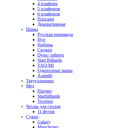
4 плафона
5 плафонов
6 плафонов
Плоские
Декоративные
Шары
Русская пирамида
Пул
Наборы
Снукер
Dyna | spheres
Start Billiards
TAO-MI
Одиночные шары
Aramith
Треугольники
Мел
Прочее
Startbilliards
Tweeten
Чехлы для столов
11 футов
Сукно
Galaxy
Manchester