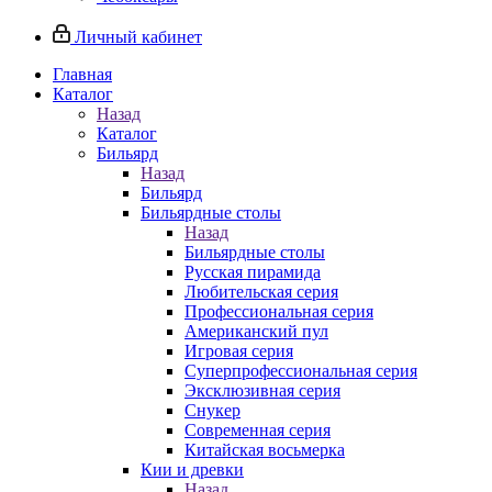
Личный кабинет
Главная
Каталог
Назад
Каталог
Бильярд
Назад
Бильярд
Бильярдные столы
Назад
Бильярдные столы
Русская пирамида
Любительская серия
Профессиональная серия
Американский пул
Игровая серия
Суперпрофессиональная серия
Эксклюзивная серия
Снукер
Современная серия
Китайская восьмерка
Кии и древки
Назад