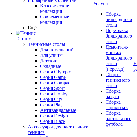
Бильярдные коллекции
Услуги
Классические
коллекции
Сборка
Современные
бильярдного
коллекции
стола
Ещё
Перетяжка
бильярдного
Теннис
стола
Теннисные столы
Демонтаж-
Для помещений
монтаж
Для улицы
бильярдного
Детские
стола
Н
Складные
(переезд)
р
Серия Olympic
Сборка
Серия Game
теннисного
Серия Compact
стола
Серия Sport
Сборка
Серия Hobby
батута
Серия City
Сборка
Серия Play
аэрохоккея
Антивандальные
Сборка
Серия Design
настольного
Серия Black
футбола
Аксессуары для настольного
тенниса