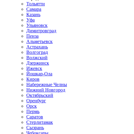
Тольятти
Самара
Казань
Уфа
Ульяновск
Димитровград
Пенза
Альметьевск
Астрахань
Волгоград
Волжский
Дзержинск
Ижевск
Йошкар-Ола
Киров
Набережные Челны
Нижний Новгород
Октябрьский
Оренбург
Орск
Пермь
Саратов
Стерлитамак
Сызрань
Чебоксары