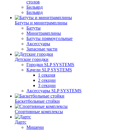
столов
Бильяpд
Бильяpд
Батуты и минитрамплины
Батуты
Минитрамплины
Батуты прямоугольные
Аксессуары
Запасные части
Детские городки
Городки SLP SYSTEMS
Качели SLP SYSTEMS
1 секция
2 секции
3 секции
Аксессуары SLP SYSTEMS
Баскетбольные стойки
Спортивные комплексы
Дартс
Мишени