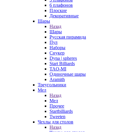
6 плафонов
Плоские
Декоративные
Шары
Назад
Шары
Русская пирамида
Пул
Наборы
Снукер
Dyna | spheres
Start Billiards
TAO-MI
Одиночные шары
Aramith
Треугольники
Мел
Назад
Мел
Прочее
Startbilliards
Tweeten
Чехлы для столов
Назад