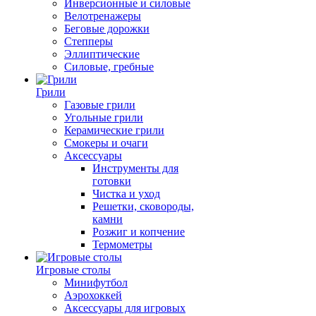
Инверсионные и силовые
Велотренажеры
Беговые дорожки
Степперы
Эллиптические
Силовые, гребные
Грили
Газовые грили
Угольные грили
Керамические грили
Смокеры и очаги
Аксессуары
Инструменты для
готовки
Чистка и уход
Решетки, сковороды,
камни
Розжиг и копчение
Термометры
Игровые столы
Минифутбол
Аэрохоккей
Аксессуары для игровых