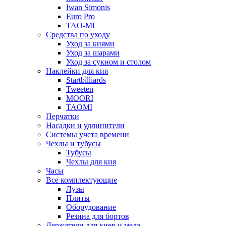
Iwan Simonis
Euro Pro
TAO-MI
Средства по уходу
Уход за киями
Уход за шарами
Уход за сукном и столом
Наклейки для кия
Startbilliards
Tweeten
MOORI
TAOMI
Перчатки
Насадки и удлинители
Системы учета времени
Чехлы и тубусы
Тубусы
Чехлы для кия
Часы
Все комплектующие
Лузы
Плиты
Оборудование
Резина для бортов
Держатели для киев и мела