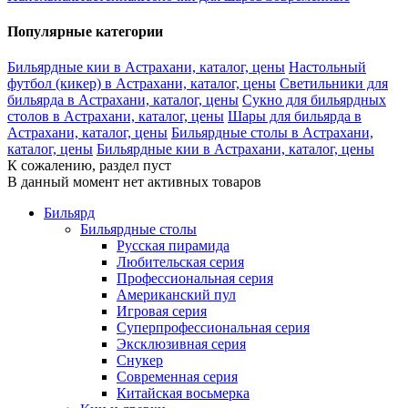
Популярные категории
Бильярдные кии в Астрахани, каталог, цены
Настольный
футбол (кикер) в Астрахани, каталог, цены
Светильники для
бильярда в Астрахани, каталог, цены
Сукно для бильярдных
столов в Астрахани, каталог, цены
Шары для бильярда в
Астрахани, каталог, цены
Бильярдные столы в Астрахани,
каталог, цены
Бильярдные кии в Астрахани, каталог, цены
К сожалению, раздел пуст
В данный момент нет активных товаров
Бильярд
Бильярдные столы
Русская пирамида
Любительская серия
Профессиональная серия
Американский пул
Игровая серия
Суперпрофессиональная серия
Эксклюзивная серия
Снукер
Современная серия
Китайская восьмерка