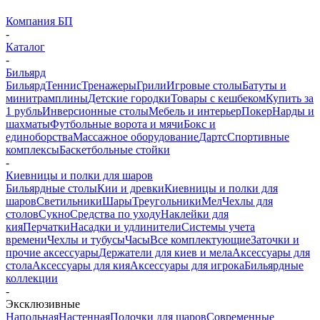
Компания БП
-
Каталог
-
Бильярд
Бильярд
Теннис
Тренажеры
Грили
Игровые столы
Батуты и
минитрамплины
Детские городки
Товары с кешбеком
Купить за
1 рубль
Инверсионные столы
Мебель и интерьер
Покер
Нарды и
шахматы
Футбольные ворота и мячи
Бокс и
единоборства
Массажное оборудование
Дартс
Спортивные
комплексы
Баскетбольные стойки
-
Киевницы и полки для шаров
Бильярдные столы
Кии и древки
Киевницы и полки для
шаров
Светильники
Шары
Треугольники
Мел
Чехлы для
столов
Сукно
Средства по уходу
Наклейки для
кия
Перчатки
Насадки и удлинители
Системы учета
времени
Чехлы и тубусы
Часы
Все комплектующие
Заточки и
прочие аксессуары
Держатели для киев и мела
Аксессуары для
стола
Аксессуары для кия
Аксессуары для игрока
Бильярдные
коллекции
-
Эксклюзивные
Напольная
Настенная
Полочки для шаров
Современные