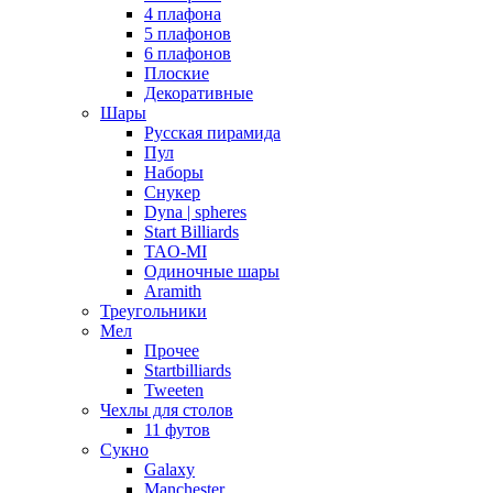
4 плафона
5 плафонов
6 плафонов
Плоские
Декоративные
Шары
Русская пирамида
Пул
Наборы
Снукер
Dyna | spheres
Start Billiards
TAO-MI
Одиночные шары
Aramith
Треугольники
Мел
Прочее
Startbilliards
Tweeten
Чехлы для столов
11 футов
Сукно
Galaxy
Manchester