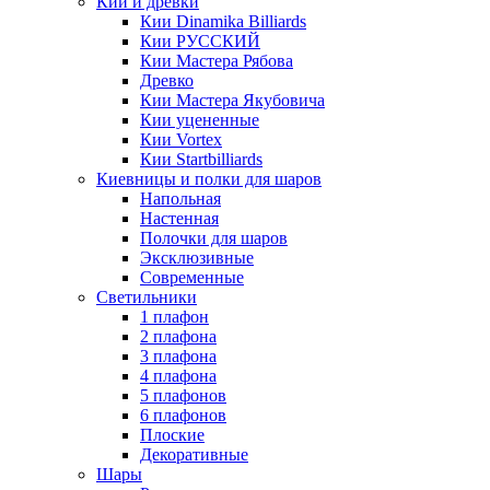
Кии и древки
Кии Dinamika Billiards
Кии РУССКИЙ
Кии Мастера Рябова
Древко
Кии Мастера Якубовича
Кии уцененные
Кии Vortex
Кии Startbilliards
Киевницы и полки для шаров
Напольная
Настенная
Полочки для шаров
Эксклюзивные
Современные
Светильники
1 плафон
2 плафона
3 плафона
4 плафона
5 плафонов
6 плафонов
Плоские
Декоративные
Шары