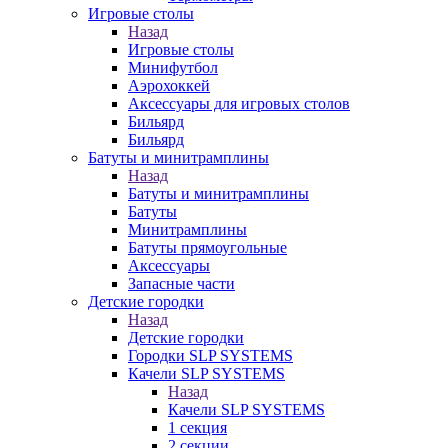
Игровые столы
Назад
Игровые столы
Минифутбол
Аэрохоккей
Аксессуары для игровых столов
Бильяpд
Бильяpд
Батуты и минитрамплины
Назад
Батуты и минитрамплины
Батуты
Минитрамплины
Батуты прямоугольные
Аксессуары
Запасные части
Детские городки
Назад
Детские городки
Городки SLP SYSTEMS
Качели SLP SYSTEMS
Назад
Качели SLP SYSTEMS
1 секция
2 секции