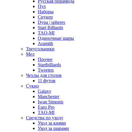
Русская пирамида
Пул
Наборы
Снукер
Dyna | spheres
Start Billiards
TAO-MI
Одиночные шары
Aramith
Треугольники
Мел
Прочее
Startbilliards
Tweeten
Чехлы для столов
11 футов
Сукно
Galaxy
Manchester
Iwan Simonis
Euro Pro
TAO-MI
Средства по уходу
Уход за киями
Уход за шарами