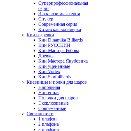
Суперпрофессиональная
серия
Эксклюзивная серия
Снукер
Современная серия
Китайская восьмерка
Кии и древки
Кии Dinamika Billiards
Кии РУССКИЙ
Кии Мастера Рябова
Древко
Кии Мастера Якубовича
Кии уцененные
Кии Vortex
Кии Startbilliards
Киевницы и полки для шаров
Напольная
Настенная
Полочки для шаров
Эксклюзивные
Современные
Светильники
1 плафон
2 плафона
3 плафона