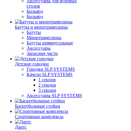
Аксессуары для игровых
столов
Бильяpд
Бильяpд
Батуты и минитрамплины
Батуты
Минитрамплины
Батуты прямоугольные
Аксессуары
Запасные части
Детские городки
Городки SLP SYSTEMS
Качели SLP SYSTEMS
1 секция
2 секции
3 секции
Аксессуары SLP SYSTEMS
Баскетбольные стойки
Спортивные комплексы
Дартс