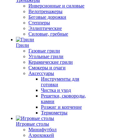
Тренажеры
Инверсионные и силовые
Велотренажеры
Беговые дорожки
Степперы
Эллиптические
Силовые, гребные
Грили
Газовые грили
Угольные грили
Керамические грили
Смокеры и очаги
Аксессуары
Инструменты для
готовки
Чистка и уход
Решетки, сковороды,
камни
Розжиг и копчение
Термометры
Игровые столы
Минифутбол
Аэрохоккей