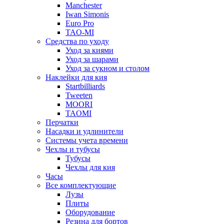
Manchester
Iwan Simonis
Euro Pro
TAO-MI
Средства по уходу
Уход за киями
Уход за шарами
Уход за сукном и столом
Наклейки для кия
Startbilliards
Tweeten
MOORI
TAOMI
Перчатки
Насадки и удлинители
Системы учета времени
Чехлы и тубусы
Тубусы
Чехлы для кия
Часы
Все комплектующие
Лузы
Плиты
Оборудование
Резина для бортов