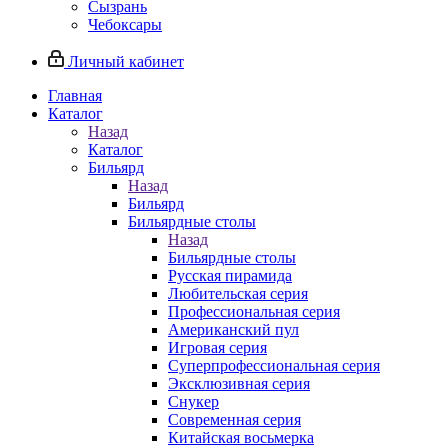
Сызрань
Чебоксары
Личный кабинет
Главная
Каталог
Назад
Каталог
Бильярд
Назад
Бильярд
Бильярдные столы
Назад
Бильярдные столы
Русская пирамида
Любительская серия
Профессиональная серия
Американский пул
Игровая серия
Суперпрофессиональная серия
Эксклюзивная серия
Снукер
Современная серия
Китайская восьмерка