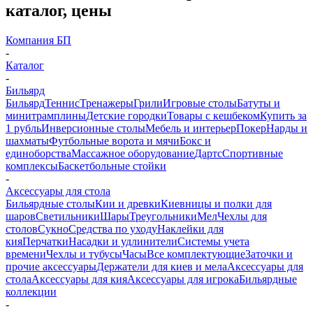
каталог, цены
Компания БП
-
Каталог
-
Бильярд
Бильярд
Теннис
Тренажеры
Грили
Игровые столы
Батуты и
минитрамплины
Детские городки
Товары с кешбеком
Купить за
1 рубль
Инверсионные столы
Мебель и интерьер
Покер
Нарды и
шахматы
Футбольные ворота и мячи
Бокс и
единоборства
Массажное оборудование
Дартс
Спортивные
комплексы
Баскетбольные стойки
-
Аксессуары для стола
Бильярдные столы
Кии и древки
Киевницы и полки для
шаров
Светильники
Шары
Треугольники
Мел
Чехлы для
столов
Сукно
Средства по уходу
Наклейки для
кия
Перчатки
Насадки и удлинители
Системы учета
времени
Чехлы и тубусы
Часы
Все комплектующие
Заточки и
прочие аксессуары
Держатели для киев и мела
Аксессуары для
стола
Аксессуары для кия
Аксессуары для игрока
Бильярдные
коллекции
-