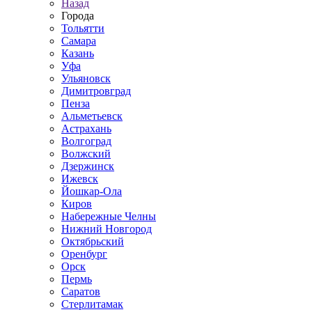
Назад
Города
Тольятти
Самара
Казань
Уфа
Ульяновск
Димитровград
Пенза
Альметьевск
Астрахань
Волгоград
Волжский
Дзержинск
Ижевск
Йошкар-Ола
Киров
Набережные Челны
Нижний Новгород
Октябрьский
Оренбург
Орск
Пермь
Саратов
Стерлитамак