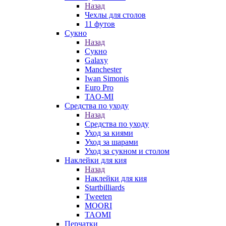
Назад
Чехлы для столов
11 футов
Сукно
Назад
Сукно
Galaxy
Manchester
Iwan Simonis
Euro Pro
TAO-MI
Средства по уходу
Назад
Средства по уходу
Уход за киями
Уход за шарами
Уход за сукном и столом
Наклейки для кия
Назад
Наклейки для кия
Startbilliards
Tweeten
MOORI
TAOMI
Перчатки