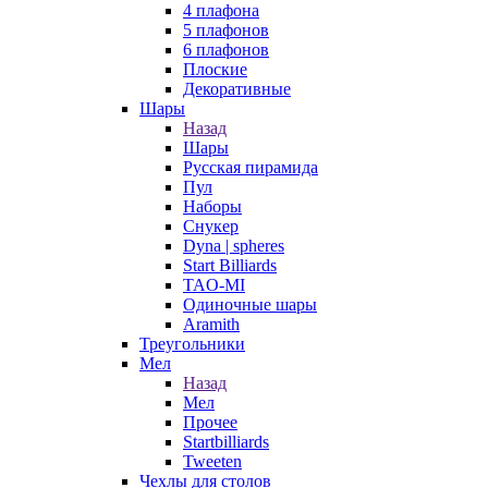
4 плафона
5 плафонов
6 плафонов
Плоские
Декоративные
Шары
Назад
Шары
Русская пирамида
Пул
Наборы
Снукер
Dyna | spheres
Start Billiards
TAO-MI
Одиночные шары
Aramith
Треугольники
Мел
Назад
Мел
Прочее
Startbilliards
Tweeten
Чехлы для столов