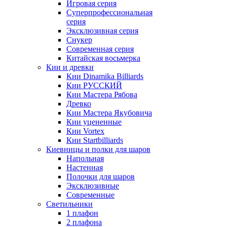
Игровая серия
Суперпрофессиональная
серия
Эксклюзивная серия
Снукер
Современная серия
Китайская восьмерка
Кии и древки
Кии Dinamika Billiards
Кии РУССКИЙ
Кии Мастера Рябова
Древко
Кии Мастера Якубовича
Кии уцененные
Кии Vortex
Кии Startbilliards
Киевницы и полки для шаров
Напольная
Настенная
Полочки для шаров
Эксклюзивные
Современные
Светильники
1 плафон
2 плафона