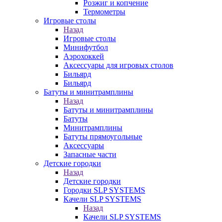
Розжиг и копчение
Термометры
Игровые столы
Назад
Игровые столы
Минифутбол
Аэрохоккей
Аксессуары для игровых столов
Бильяpд
Бильяpд
Батуты и минитрамплины
Назад
Батуты и минитрамплины
Батуты
Минитрамплины
Батуты прямоугольные
Аксессуары
Запасные части
Детские городки
Назад
Детские городки
Городки SLP SYSTEMS
Качели SLP SYSTEMS
Назад
Качели SLP SYSTEMS