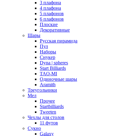
3 плафона
4 плафона
5 плафонов
6 плафонов
Плоские
Декоративные
Шары
Русская пирамида
Пул
Наборы
Снукер
Dyna | spheres
Start Billiards
TAO-MI
Одиночные шары
Aramith
Треугольники
Мел
Прочее
Startbilliards
Tweeten
Чехлы для столов
11 футов
Сукно
Galaxy