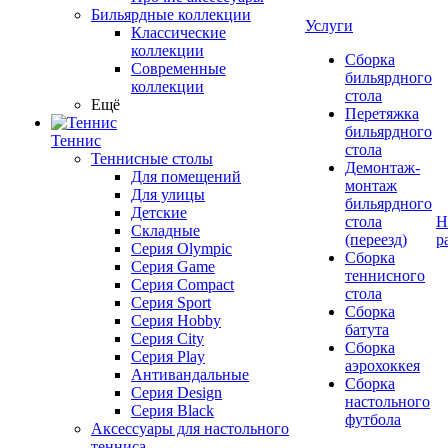
Бильярдные коллекции
Услуги
Классические
коллекции
Сборка
Современные
бильярдного
коллекции
стола
Ещё
Перетяжка
бильярдного
Теннис
стола
Теннисные столы
Демонтаж-
Для помещений
монтаж
Для улицы
бильярдного
Детские
стола
Н
Складные
(переезд)
р
Серия Olympic
Сборка
Серия Game
теннисного
Серия Compact
стола
Серия Sport
Сборка
Серия Hobby
батута
Серия City
Сборка
Серия Play
аэрохоккея
Антивандальные
Сборка
Серия Design
настольного
Серия Black
футбола
Аксессуары для настольного
тенниса