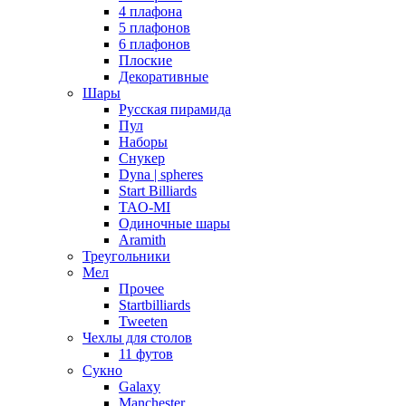
4 плафона
5 плафонов
6 плафонов
Плоские
Декоративные
Шары
Русская пирамида
Пул
Наборы
Снукер
Dyna | spheres
Start Billiards
TAO-MI
Одиночные шары
Aramith
Треугольники
Мел
Прочее
Startbilliards
Tweeten
Чехлы для столов
11 футов
Сукно
Galaxy
Manchester