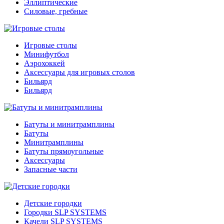
Эллиптические
Силовые, гребные
Игровые столы
Минифутбол
Аэрохоккей
Аксессуары для игровых столов
Бильяpд
Бильяpд
Батуты и минитрамплины
Батуты
Минитрамплины
Батуты прямоугольные
Аксессуары
Запасные части
Детские городки
Городки SLP SYSTEMS
Качели SLP SYSTEMS