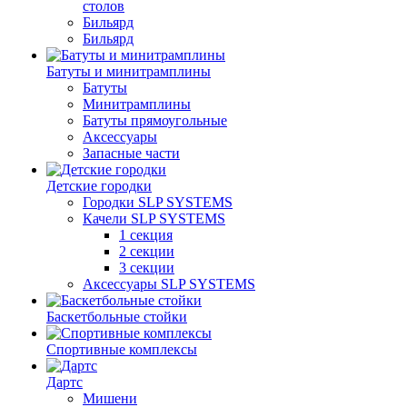
столов
Бильяpд
Бильяpд
Батуты и минитрамплины
Батуты
Минитрамплины
Батуты прямоугольные
Аксессуары
Запасные части
Детские городки
Городки SLP SYSTEMS
Качели SLP SYSTEMS
1 секция
2 секции
3 секции
Аксессуары SLP SYSTEMS
Баскетбольные стойки
Спортивные комплексы
Дартс
Мишени