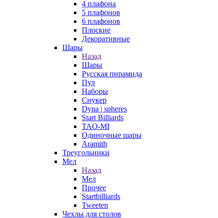
4 плафона
5 плафонов
6 плафонов
Плоские
Декоративные
Шары
Назад
Шары
Русская пирамида
Пул
Наборы
Снукер
Dyna | spheres
Start Billiards
TAO-MI
Одиночные шары
Aramith
Треугольники
Мел
Назад
Мел
Прочее
Startbilliards
Tweeten
Чехлы для столов