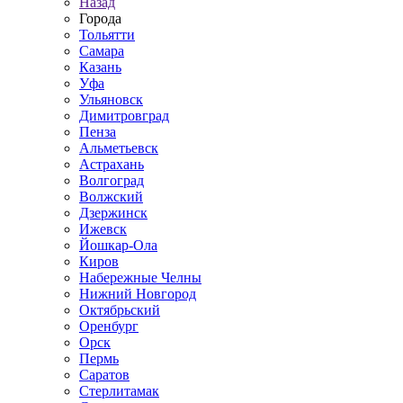
Назад
Города
Тольятти
Самара
Казань
Уфа
Ульяновск
Димитровград
Пенза
Альметьевск
Астрахань
Волгоград
Волжский
Дзержинск
Ижевск
Йошкар-Ола
Киров
Набережные Челны
Нижний Новгород
Октябрьский
Оренбург
Орск
Пермь
Саратов
Стерлитамак