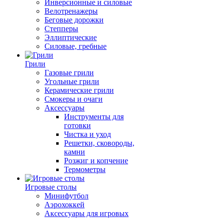
Инверсионные и силовые
Велотренажеры
Беговые дорожки
Степперы
Эллиптические
Силовые, гребные
Грили
Газовые грили
Угольные грили
Керамические грили
Смокеры и очаги
Аксессуары
Инструменты для
готовки
Чистка и уход
Решетки, сковороды,
камни
Розжиг и копчение
Термометры
Игровые столы
Минифутбол
Аэрохоккей
Аксессуары для игровых