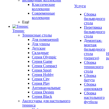
Бильярдные коллекции
Классические
Услуги
коллекции
Современные
Сборка
коллекции
бильярдного
Ещё
стола
Перетяжка
Теннис
бильярдного
Теннисные столы
стола
Для помещений
Демонтаж-
Для улицы
монтаж
Детские
бильярдного
Складные
стола
Н
Серия Olympic
(переезд)
р
Серия Game
Сборка
Серия Compact
теннисного
Серия Sport
стола
Серия Hobby
Сборка
Серия City
батута
Серия Play
Сборка
Антивандальные
аэрохоккея
Серия Design
Сборка
Серия Black
настольного
Аксессуары для настольного
футбола
тенниса