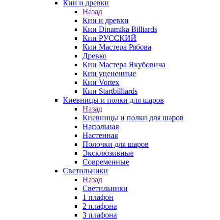
Кии и древки
Назад
Кии и древки
Кии Dinamika Billiards
Кии РУССКИЙ
Кии Мастера Рябова
Древко
Кии Мастера Якубовича
Кии уцененные
Кии Vortex
Кии Startbilliards
Киевницы и полки для шаров
Назад
Киевницы и полки для шаров
Напольная
Настенная
Полочки для шаров
Эксклюзивные
Современные
Светильники
Назад
Светильники
1 плафон
2 плафона
3 плафона