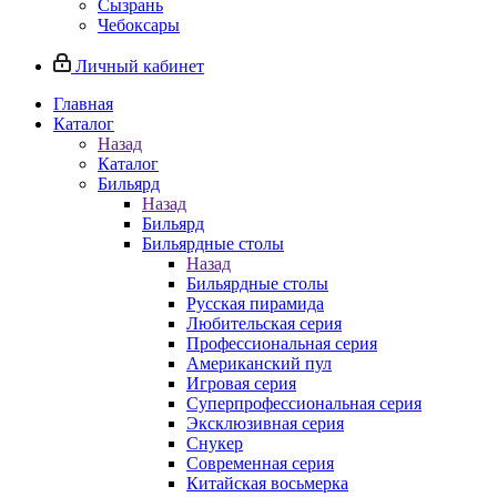
Сызрань
Чебоксары
Личный кабинет
Главная
Каталог
Назад
Каталог
Бильярд
Назад
Бильярд
Бильярдные столы
Назад
Бильярдные столы
Русская пирамида
Любительская серия
Профессиональная серия
Американский пул
Игровая серия
Суперпрофессиональная серия
Эксклюзивная серия
Снукер
Современная серия
Китайская восьмерка