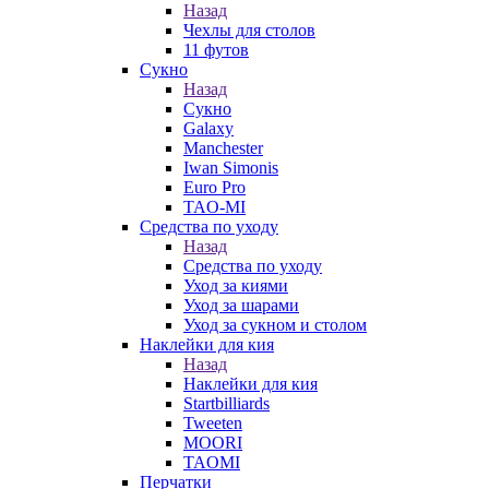
Назад
Чехлы для столов
11 футов
Сукно
Назад
Сукно
Galaxy
Manchester
Iwan Simonis
Euro Pro
TAO-MI
Средства по уходу
Назад
Средства по уходу
Уход за киями
Уход за шарами
Уход за сукном и столом
Наклейки для кия
Назад
Наклейки для кия
Startbilliards
Tweeten
MOORI
TAOMI
Перчатки