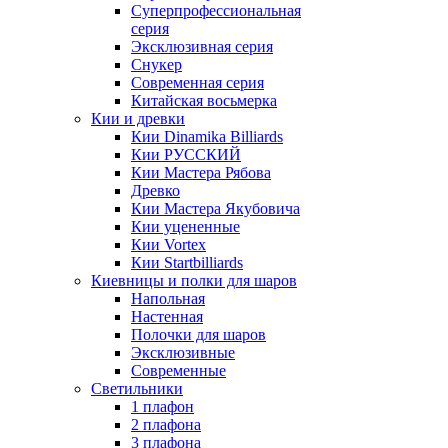
Суперпрофессиональная
серия
Эксклюзивная серия
Снукер
Современная серия
Китайская восьмерка
Кии и древки
Кии Dinamika Billiards
Кии РУССКИЙ
Кии Мастера Рябова
Древко
Кии Мастера Якубовича
Кии уцененные
Кии Vortex
Кии Startbilliards
Киевницы и полки для шаров
Напольная
Настенная
Полочки для шаров
Эксклюзивные
Современные
Светильники
1 плафон
2 плафона
3 плафона