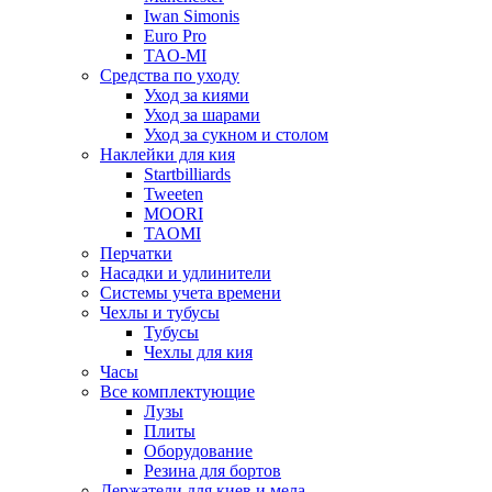
Iwan Simonis
Euro Pro
TAO-MI
Средства по уходу
Уход за киями
Уход за шарами
Уход за сукном и столом
Наклейки для кия
Startbilliards
Tweeten
MOORI
TAOMI
Перчатки
Насадки и удлинители
Системы учета времени
Чехлы и тубусы
Тубусы
Чехлы для кия
Часы
Все комплектующие
Лузы
Плиты
Оборудование
Резина для бортов
Держатели для киев и мела