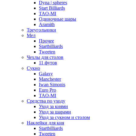
Dyna | spheres
Start Billiards
TAO-MI
Одиночные шары
Aramith
Треугольники
Мел
Прочее
Startbilliards
Tweeten
Чехлы для столов
11 футов
Сукно
Galaxy
Manchester
Iwan Simonis
Euro Pro
TAO-MI
Средства по уходу
Уход за киями
Уход за шарами
Уход за сукном и столом
Наклейки для кия
Startbilliards
Tweeten