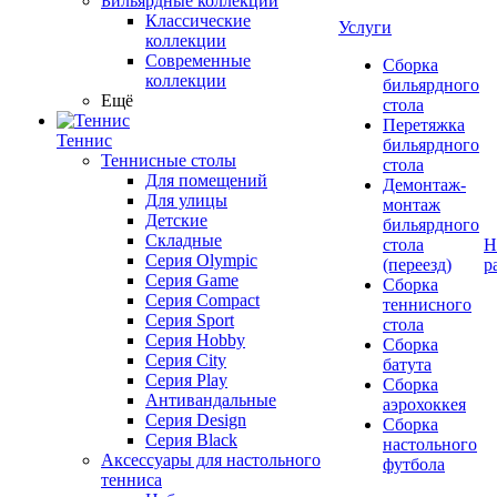
Бильярдные коллекции
Классические
Услуги
коллекции
Современные
Сборка
коллекции
бильярдного
Ещё
стола
Перетяжка
Теннис
бильярдного
Теннисные столы
стола
Для помещений
Демонтаж-
Для улицы
монтаж
Детские
бильярдного
Складные
стола
Н
Серия Olympic
(переезд)
р
Серия Game
Сборка
Серия Compact
теннисного
Серия Sport
стола
Серия Hobby
Сборка
Серия City
батута
Серия Play
Сборка
Антивандальные
аэрохоккея
Серия Design
Сборка
Серия Black
настольного
Аксессуары для настольного
футбола
тенниса