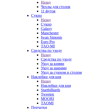
Назад
Чехлы для столов
11 футов
Сукно
Назад
Сукно
Galaxy
Manchester
Iwan Simonis
Euro Pro
TAO-MI
Средства по уходу
Назад
Средства по уходу
Уход за киями
Уход за шарами
Уход за сукном и столом
Наклейки для кия
Назад
Наклейки для кия
Startbilliards
Tweeten
MOORI
TAOMI
Перчатки