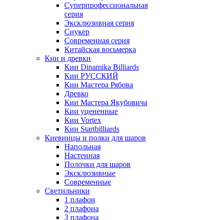
Суперпрофессиональная
серия
Эксклюзивная серия
Снукер
Современная серия
Китайская восьмерка
Кии и древки
Кии Dinamika Billiards
Кии РУССКИЙ
Кии Мастера Рябова
Древко
Кии Мастера Якубовича
Кии уцененные
Кии Vortex
Кии Startbilliards
Киевницы и полки для шаров
Напольная
Настенная
Полочки для шаров
Эксклюзивные
Современные
Светильники
1 плафон
2 плафона
3 плафона