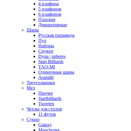
4 плафона
5 плафонов
6 плафонов
Плоские
Декоративные
Шары
Русская пирамида
Пул
Наборы
Снукер
Dyna | spheres
Start Billiards
TAO-MI
Одиночные шары
Aramith
Треугольники
Мел
Прочее
Startbilliards
Tweeten
Чехлы для столов
11 футов
Сукно
Galaxy
Manchester