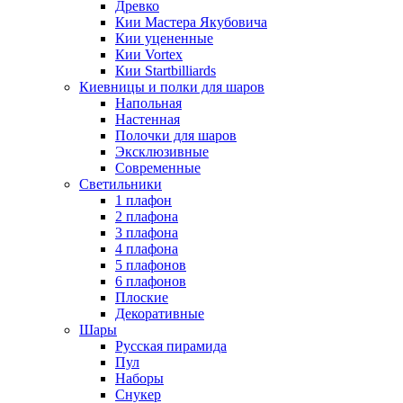
Древко
Кии Мастера Якубовича
Кии уцененные
Кии Vortex
Кии Startbilliards
Киевницы и полки для шаров
Напольная
Настенная
Полочки для шаров
Эксклюзивные
Современные
Светильники
1 плафон
2 плафона
3 плафона
4 плафона
5 плафонов
6 плафонов
Плоские
Декоративные
Шары
Русская пирамида
Пул
Наборы
Снукер