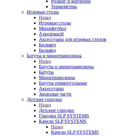
Розжиг и копчение
Термометры
Игровые столы
Назад
Игровые столы
Минифутбол
Аэрохоккей
Аксессуары для игровых столов
Бильяpд
Бильяpд
Батуты и минитрамплины
Назад
Батуты и минитрамплины
Батуты
Минитрамплины
Батуты прямоугольные
Аксессуары
Запасные части
Детские городки
Назад
Детские городки
Городки SLP SYSTEMS
Качели SLP SYSTEMS
Назад
Качели SLP SYSTEMS