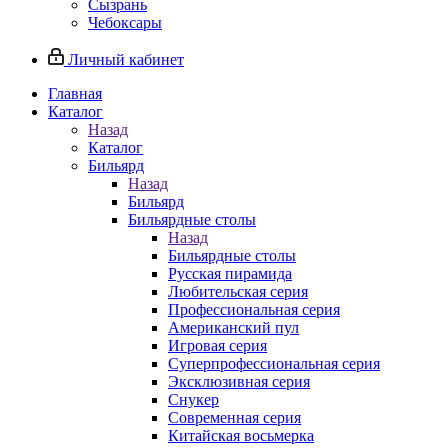
Сызрань
Чебоксары
Личный кабинет
Главная
Каталог
Назад
Каталог
Бильярд
Назад
Бильярд
Бильярдные столы
Назад
Бильярдные столы
Русская пирамида
Любительская серия
Профессиональная серия
Американский пул
Игровая серия
Суперпрофессиональная серия
Эксклюзивная серия
Снукер
Современная серия
Китайская восьмерка