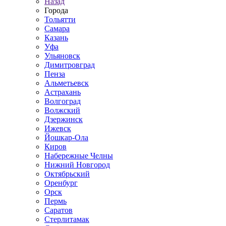
Назад
Города
Тольятти
Самара
Казань
Уфа
Ульяновск
Димитровград
Пенза
Альметьевск
Астрахань
Волгоград
Волжский
Дзержинск
Ижевск
Йошкар-Ола
Киров
Набережные Челны
Нижний Новгород
Октябрьский
Оренбург
Орск
Пермь
Саратов
Стерлитамак