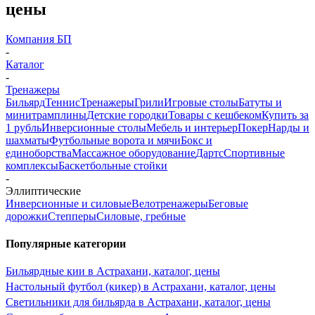
цены
Компания БП
-
Каталог
-
Тренажеры
Бильярд
Теннис
Тренажеры
Грили
Игровые столы
Батуты и
минитрамплины
Детские городки
Товары с кешбеком
Купить за
1 рубль
Инверсионные столы
Мебель и интерьер
Покер
Нарды и
шахматы
Футбольные ворота и мячи
Бокс и
единоборства
Массажное оборудование
Дартс
Спортивные
комплексы
Баскетбольные стойки
-
Эллиптические
Инверсионные и силовые
Велотренажеры
Беговые
дорожки
Степперы
Силовые, гребные
Популярные категории
Бильярдные кии в Астрахани, каталог, цены
Настольный футбол (кикер) в Астрахани, каталог, цены
Светильники для бильярда в Астрахани, каталог, цены