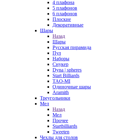
4 плафона
5 плафонов
6 плафонов
Плоские
Декоративные
Шары
Назад
Шары
Русская пирамида
Пул
Наборы
Снукер
Dyna | spheres
Start Billiards
TAO-MI
Одиночные шары
Aramith
Треугольники
Мел
Назад
Мел
Прочее
Startbilliards
Tweeten
Чехлы для столов