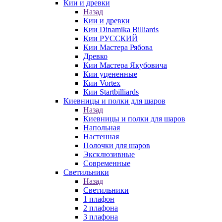
Кии и древки
Назад
Кии и древки
Кии Dinamika Billiards
Кии РУССКИЙ
Кии Мастера Рябова
Древко
Кии Мастера Якубовича
Кии уцененные
Кии Vortex
Кии Startbilliards
Киевницы и полки для шаров
Назад
Киевницы и полки для шаров
Напольная
Настенная
Полочки для шаров
Эксклюзивные
Современные
Светильники
Назад
Светильники
1 плафон
2 плафона
3 плафона