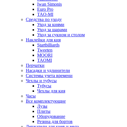
Iwan Simonis
Euro Pro
TAO-MI
Средства по уходу
Уход за киями
Уход за шарами
Уход за сукном и столом
Наклейки для кия
Startbilliards
Tweeten
MOORI
TAOMI
Перчатки
Насадки и удлинители
Системы учета времени
Чехлы и тубусы
Тубусы
Чехлы для кия
Часы
Все комплектующие
Лузы
Плиты
Оборудование
Резина для бортов
Держатели для киев и мела