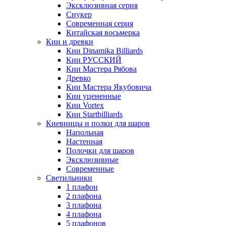
Эксклюзивная серия
Снукер
Современная серия
Китайская восьмерка
Кии и древки
Кии Dinamika Billiards
Кии РУССКИЙ
Кии Мастера Рябова
Древко
Кии Мастера Якубовича
Кии уцененные
Кии Vortex
Кии Startbilliards
Киевницы и полки для шаров
Напольная
Настенная
Полочки для шаров
Эксклюзивные
Современные
Светильники
1 плафон
2 плафона
3 плафона
4 плафона
5 плафонов