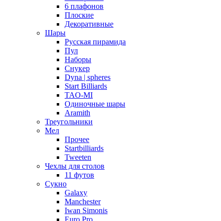
6 плафонов
Плоские
Декоративные
Шары
Русская пирамида
Пул
Наборы
Снукер
Dyna | spheres
Start Billiards
TAO-MI
Одиночные шары
Aramith
Треугольники
Мел
Прочее
Startbilliards
Tweeten
Чехлы для столов
11 футов
Сукно
Galaxy
Manchester
Iwan Simonis
Euro Pro