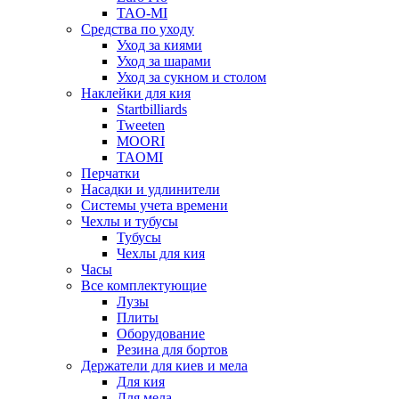
TAO-MI
Средства по уходу
Уход за киями
Уход за шарами
Уход за сукном и столом
Наклейки для кия
Startbilliards
Tweeten
MOORI
TAOMI
Перчатки
Насадки и удлинители
Системы учета времени
Чехлы и тубусы
Тубусы
Чехлы для кия
Часы
Все комплектующие
Лузы
Плиты
Оборудование
Резина для бортов
Держатели для киев и мела
Для кия
Для мела