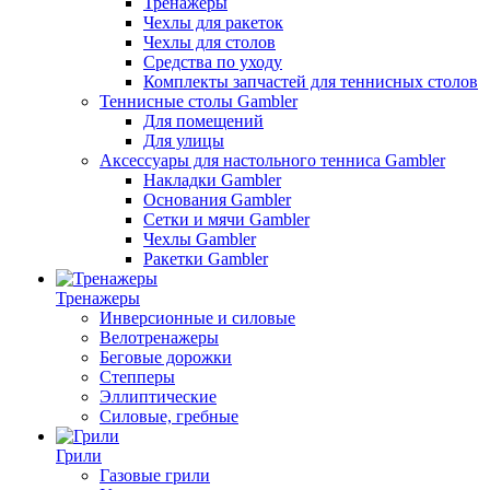
Тренажеры
Чехлы для ракеток
Чехлы для столов
Средства по уходу
Комплекты запчастей для теннисных столов
Теннисные столы Gambler
Для помещений
Для улицы
Аксессуары для настольного тенниса Gambler
Накладки Gambler
Основания Gambler
Сетки и мячи Gambler
Чехлы Gambler
Ракетки Gambler
Тренажеры
Инверсионные и силовые
Велотренажеры
Беговые дорожки
Степперы
Эллиптические
Силовые, гребные
Грили
Газовые грили