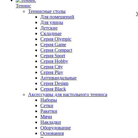
Теннис
Теннисные столы
Для помещений
Для улицы
Детские
Складные
Серия Olympic
Серия Game
Серия Compact
Серия Sport
Серия Hobby
Серия City
Серия Play
Антивандальные
Серия Design
Серия Black
Аксессуары для настольного тенниса
Наборы
Сетки
Ракетки
Мячи
Накладки
Оборудование
Основания