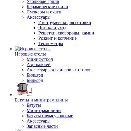
Угольные грили
Керамические грили
Смокеры и очаги
Аксессуары
Инструменты для готовки
Чистка и уход
Решетки, сковороды, камни
Розжиг и копчение
Термометры
Игровые столы
Минифутбол
Аэрохоккей
Аксессуары для игровых столов
Бильяpд
Бильяpд
Батуты и минитрамплины
Батуты
Минитрамплины
Батуты прямоугольные
Аксессуары
Запасные части