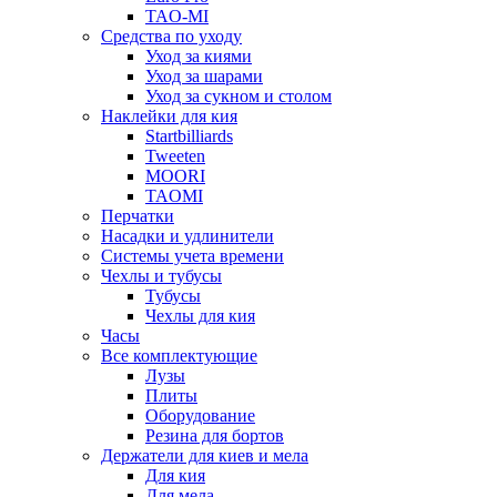
TAO-MI
Средства по уходу
Уход за киями
Уход за шарами
Уход за сукном и столом
Наклейки для кия
Startbilliards
Tweeten
MOORI
TAOMI
Перчатки
Насадки и удлинители
Системы учета времени
Чехлы и тубусы
Тубусы
Чехлы для кия
Часы
Все комплектующие
Лузы
Плиты
Оборудование
Резина для бортов
Держатели для киев и мела
Для кия
Для мела