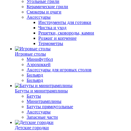
Угольные грили
Керамические грили
Смокеры и очаги
Аксессуары
Инструменты для готовки
Чистка и уход
Решетки, сковороды, камни
Розжиг и копчение
Термометры
Игровые столы
Минифутбол
Аэрохоккей
Аксессуары для игровых столов
Бильяpд
Бильяpд
Батуты и минитрамплины
Батуты
Минитрамплины
Батуты прямоугольные
Аксессуары
Запасные части
Детские городки