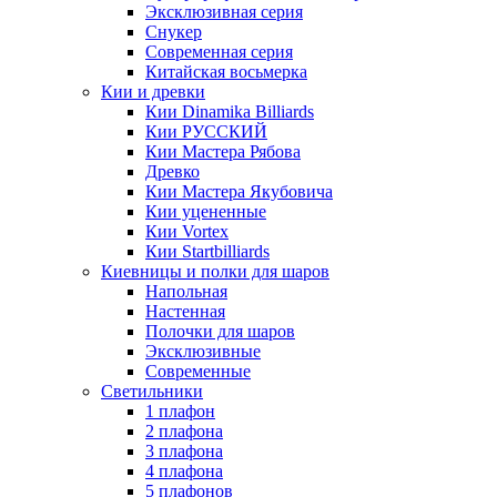
Эксклюзивная серия
Снукер
Современная серия
Китайская восьмерка
Кии и древки
Кии Dinamika Billiards
Кии РУССКИЙ
Кии Мастера Рябова
Древко
Кии Мастера Якубовича
Кии уцененные
Кии Vortex
Кии Startbilliards
Киевницы и полки для шаров
Напольная
Настенная
Полочки для шаров
Эксклюзивные
Современные
Светильники
1 плафон
2 плафона
3 плафона
4 плафона
5 плафонов