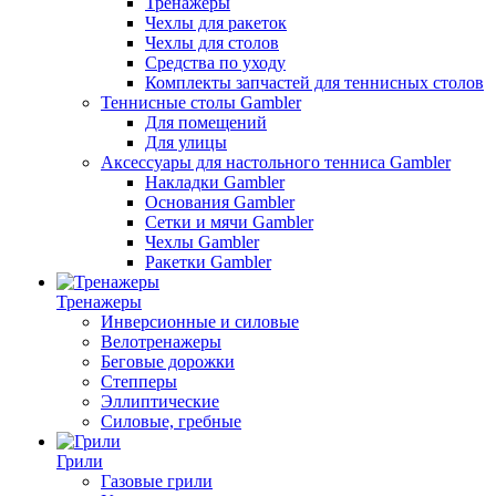
Тренажеры
Чехлы для ракеток
Чехлы для столов
Средства по уходу
Комплекты запчастей для теннисных столов
Теннисные столы Gambler
Для помещений
Для улицы
Аксессуары для настольного тенниса Gambler
Накладки Gambler
Основания Gambler
Сетки и мячи Gambler
Чехлы Gambler
Ракетки Gambler
Тренажеры
Инверсионные и силовые
Велотренажеры
Беговые дорожки
Степперы
Эллиптические
Силовые, гребные
Грили
Газовые грили