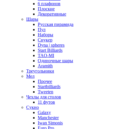
6 плафонов
Плоские
Декоративные
Шары
Русская пирамида
Пул
Наборы
Снукер
Dyna | spheres
Start Billiards
TAO-MI
Одиночные шары
Aramith
Треугольники
Мел
Прочее
Startbilliards
Tweeten
Чехлы для столов
11 футов
Сукно
Galaxy
Manchester
Iwan Simonis
Euro Pro