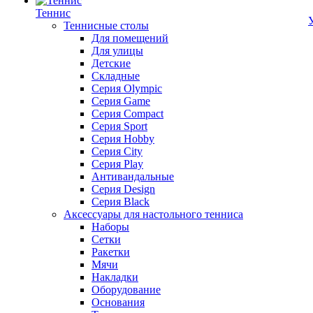
Теннис
Теннисные столы
Для помещений
Для улицы
Детские
Складные
Серия Olympic
Серия Game
Серия Compact
Серия Sport
Серия Hobby
Серия City
Серия Play
Антивандальные
Серия Design
Серия Black
Аксессуары для настольного тенниса
Наборы
Сетки
Ракетки
Мячи
Накладки
Оборудование
Основания