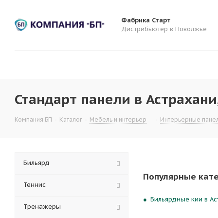
Фабрика Старт
Дистрибьютер в Поволжье
Стандарт панели в Астрахани
Компания БП
-
Каталог
-
Мебель и интерьер
-
Интерьерные пане
Бильярд
Популярные кат
Теннис
Бильярдные кии в Ас
Тренажеры