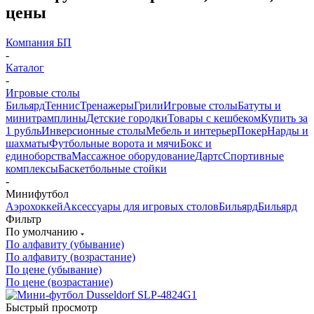
цены
Компания БП
-
Каталог
-
Игровые столы
Бильярд
Теннис
Тренажеры
Грили
Игровые столы
Батуты и
минитрамплины
Детские городки
Товары с кешбеком
Купить за
1 рубль
Инверсионные столы
Мебель и интерьер
Покер
Нарды и
шахматы
Футбольные ворота и мячи
Бокс и
единоборства
Массажное оборудование
Дартс
Спортивные
комплексы
Баскетбольные стойки
-
Минифутбол
Аэрохоккей
Аксессуары для игровых столов
Бильяpд
Бильяpд
Фильтр
По умолчанию
По алфавиту (убывание)
По алфавиту (возрастание)
По цене (убывание)
По цене (возрастание)
Быстрый просмотр