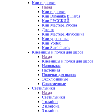
Кии и древки
Назад
Кии и древки
Кии Dinamika Billiards
Кии РУССКИЙ
Кии Мастера Рябова
Древко
Кии Мастера Якубовича
Кии уцененные
Кии Vortex
Кии Startbilliards
Киевницы и полки для шаров
Назад
Киевницы и полки для шаров
Напольная
Настенная
Полочки для шаров
Эксклюзивные
Современные
Светильники
Назад
Светильники
1 плафон
2 плафона
3 плафона