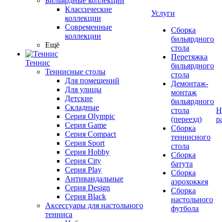
Бильярдные коллекции
Классические
Услуги
коллекции
Современные
Сборка
коллекции
бильярдного
Ещё
стола
Перетяжка
Теннис
бильярдного
Теннисные столы
стола
Для помещений
Демонтаж-
Для улицы
монтаж
Детские
бильярдного
Складные
стола
Н
Серия Olympic
(переезд)
р
Серия Game
Сборка
Серия Compact
теннисного
Серия Sport
стола
Серия Hobby
Сборка
Серия City
батута
Серия Play
Сборка
Антивандальные
аэрохоккея
Серия Design
Сборка
Серия Black
настольного
Аксессуары для настольного
футбола
тенниса