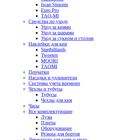
Iwan Simonis
Euro Pro
TAO-MI
Средства по уходу
Уход за киями
Уход за шарами
Уход за сукном и столом
Наклейки для кия
Startbilliards
Tweeten
MOORI
TAOMI
Перчатки
Насадки и удлинители
Системы учета времени
Чехлы и тубусы
Тубусы
Чехлы для кия
Часы
Все комплектующие
Лузы
Плиты
Оборудование
Резина для бортов
Держатели для киев и мела