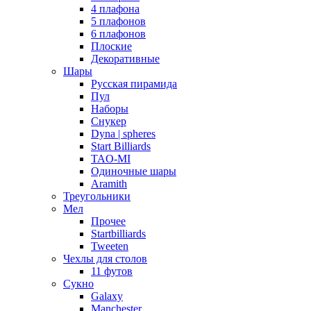
4 плафона
5 плафонов
6 плафонов
Плоские
Декоративные
Шары
Русская пирамида
Пул
Наборы
Снукер
Dyna | spheres
Start Billiards
TAO-MI
Одиночные шары
Aramith
Треугольники
Мел
Прочее
Startbilliards
Tweeten
Чехлы для столов
11 футов
Сукно
Galaxy
Manchester