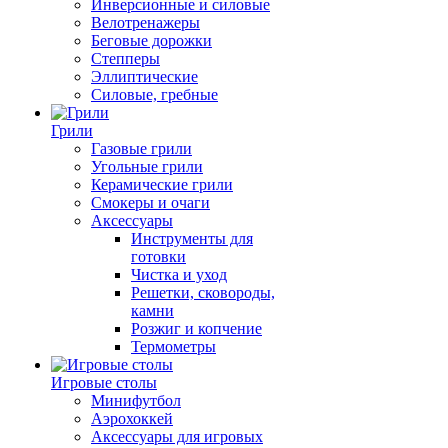
Инверсионные и силовые
Велотренажеры
Беговые дорожки
Степперы
Эллиптические
Силовые, гребные
Грили
Газовые грили
Угольные грили
Керамические грили
Смокеры и очаги
Аксессуары
Инструменты для
готовки
Чистка и уход
Решетки, сковороды,
камни
Розжиг и копчение
Термометры
Игровые столы
Минифутбол
Аэрохоккей
Аксессуары для игровых