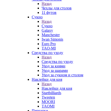
Назад
Чехлы для столов
11 футов
Сукно
Назад
Сукно
Galaxy
Manchester
Iwan Simonis
Euro Pro
TAO-MI
Средства по уходу
Назад
Средства по уходу
Уход за киями
Уход за шарами
Уход за сукном и столом
Наклейки для кия
Назад
Наклейки для кия
Startbilliards
Tweeten
MOORI
TAOMI
Перчатки