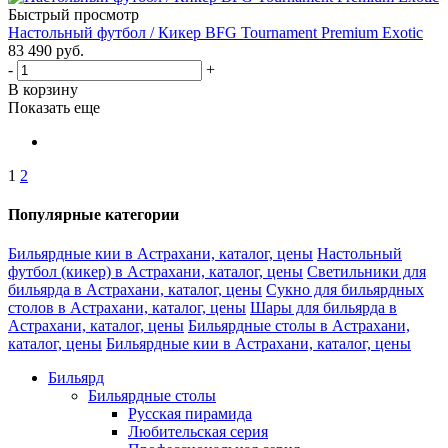
Быстрый просмотр
Настольный футбол / Кикер BFG Tournament Premium Exotic
83 490
руб.
-
+
В корзину
Показать еще
1
2
Популярные категории
Бильярдные кии в Астрахани, каталог, цены
Настольный
футбол (кикер) в Астрахани, каталог, цены
Светильники для
бильярда в Астрахани, каталог, цены
Сукно для бильярдных
столов в Астрахани, каталог, цены
Шары для бильярда в
Астрахани, каталог, цены
Бильярдные столы в Астрахани,
каталог, цены
Бильярдные кии в Астрахани, каталог, цены
Бильярд
Бильярдные столы
Русская пирамида
Любительская серия