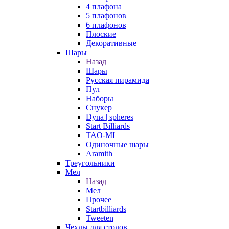
4 плафона
5 плафонов
6 плафонов
Плоские
Декоративные
Шары
Назад
Шары
Русская пирамида
Пул
Наборы
Снукер
Dyna | spheres
Start Billiards
TAO-MI
Одиночные шары
Aramith
Треугольники
Мел
Назад
Мел
Прочее
Startbilliards
Tweeten
Чехлы для столов