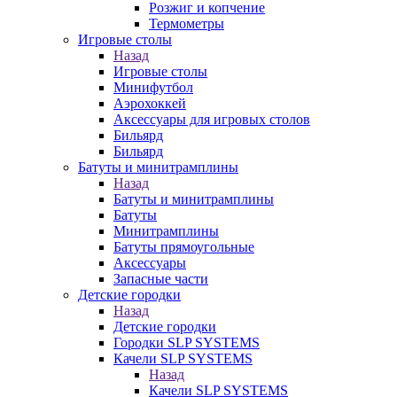
Розжиг и копчение
Термометры
Игровые столы
Назад
Игровые столы
Минифутбол
Аэрохоккей
Аксессуары для игровых столов
Бильяpд
Бильяpд
Батуты и минитрамплины
Назад
Батуты и минитрамплины
Батуты
Минитрамплины
Батуты прямоугольные
Аксессуары
Запасные части
Детские городки
Назад
Детские городки
Городки SLP SYSTEMS
Качели SLP SYSTEMS
Назад
Качели SLP SYSTEMS