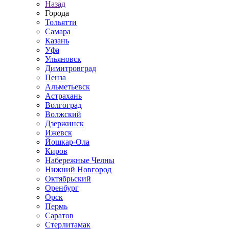
Назад
Города
Тольятти
Самара
Казань
Уфа
Ульяновск
Димитровград
Пенза
Альметьевск
Астрахань
Волгоград
Волжский
Дзержинск
Ижевск
Йошкар-Ола
Киров
Набережные Челны
Нижний Новгород
Октябрьский
Оренбург
Орск
Пермь
Саратов
Стерлитамак