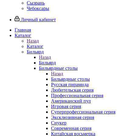
Сызрань
Чебоксары
Личный кабинет
Главная
Каталог
Назад
Каталог
Бильярд
Назад
Бильярд
Бильярдные столы
Назад
Бильярдные столы
Русская пирамида
Любительская серия
Профессиональная серия
Американский пул
Игровая серия
Суперпрофессиональная серия
Эксклюзивная серия
Снукер
Современная серия
Китайская восьмерка