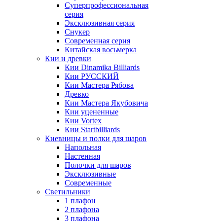
Суперпрофессиональная
серия
Эксклюзивная серия
Снукер
Современная серия
Китайская восьмерка
Кии и древки
Кии Dinamika Billiards
Кии РУССКИЙ
Кии Мастера Рябова
Древко
Кии Мастера Якубовича
Кии уцененные
Кии Vortex
Кии Startbilliards
Киевницы и полки для шаров
Напольная
Настенная
Полочки для шаров
Эксклюзивные
Современные
Светильники
1 плафон
2 плафона
3 плафона