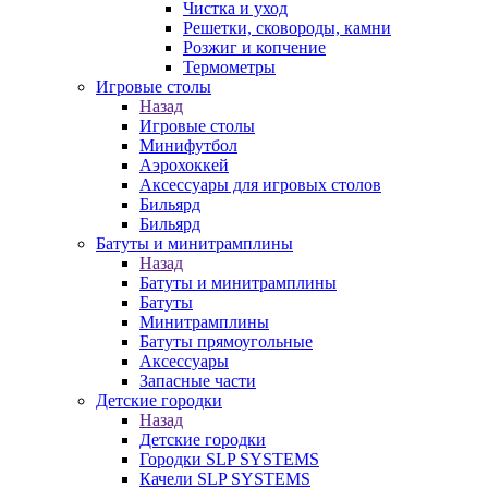
Чистка и уход
Решетки, сковороды, камни
Розжиг и копчение
Термометры
Игровые столы
Назад
Игровые столы
Минифутбол
Аэрохоккей
Аксессуары для игровых столов
Бильяpд
Бильяpд
Батуты и минитрамплины
Назад
Батуты и минитрамплины
Батуты
Минитрамплины
Батуты прямоугольные
Аксессуары
Запасные части
Детские городки
Назад
Детские городки
Городки SLP SYSTEMS
Качели SLP SYSTEMS