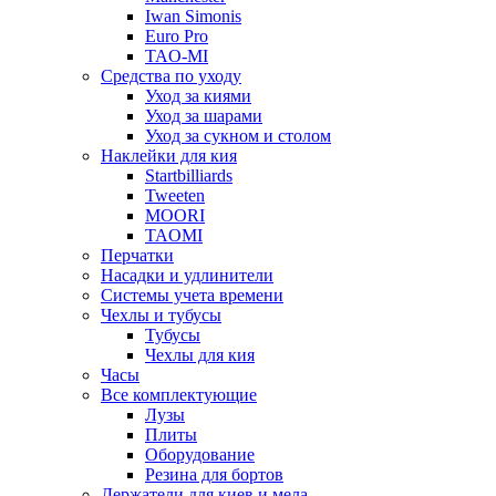
Iwan Simonis
Euro Pro
TAO-MI
Средства по уходу
Уход за киями
Уход за шарами
Уход за сукном и столом
Наклейки для кия
Startbilliards
Tweeten
MOORI
TAOMI
Перчатки
Насадки и удлинители
Системы учета времени
Чехлы и тубусы
Тубусы
Чехлы для кия
Часы
Все комплектующие
Лузы
Плиты
Оборудование
Резина для бортов
Держатели для киев и мела