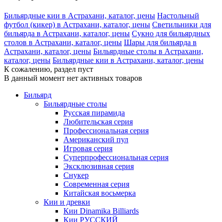
Бильярдные кии в Астрахани, каталог, цены
Настольный
футбол (кикер) в Астрахани, каталог, цены
Светильники для
бильярда в Астрахани, каталог, цены
Сукно для бильярдных
столов в Астрахани, каталог, цены
Шары для бильярда в
Астрахани, каталог, цены
Бильярдные столы в Астрахани,
каталог, цены
Бильярдные кии в Астрахани, каталог, цены
К сожалению, раздел пуст
В данный момент нет активных товаров
Бильярд
Бильярдные столы
Русская пирамида
Любительская серия
Профессиональная серия
Американский пул
Игровая серия
Суперпрофессиональная серия
Эксклюзивная серия
Снукер
Современная серия
Китайская восьмерка
Кии и древки
Кии Dinamika Billiards
Кии РУССКИЙ