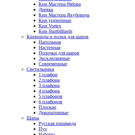
Кии Мастера Рябова
Древко
Кии Мастера Якубовича
Кии уцененные
Кии Vortex
Кии Startbilliards
Киевницы и полки для шаров
Напольная
Настенная
Полочки для шаров
Эксклюзивные
Современные
Светильники
1 плафон
2 плафона
3 плафона
4 плафона
5 плафонов
6 плафонов
Плоские
Декоративные
Шары
Русская пирамида
Пул
Наборы