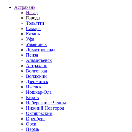
Астрахань
Назад
Города
Тольятти
Самара
Казань
Уфа
Ульяновск
Димитровград
Пенза
Альметьевск
Астрахань
Волгоград
Волжский
Дзержинск
Ижевск
Йошкар-Ола
Киров
Набережные Челны
Нижний Новгород
Октябрьский
Оренбург
Орск
Пермь