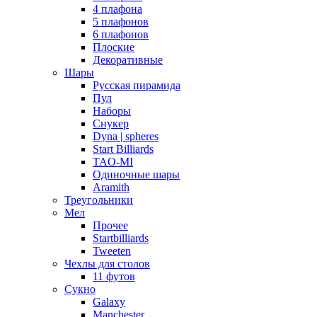
4 плафона
5 плафонов
6 плафонов
Плоские
Декоративные
Шары
Русская пирамида
Пул
Наборы
Снукер
Dyna | spheres
Start Billiards
TAO-MI
Одиночные шары
Aramith
Треугольники
Мел
Прочее
Startbilliards
Tweeten
Чехлы для столов
11 футов
Сукно
Galaxy
Manchester