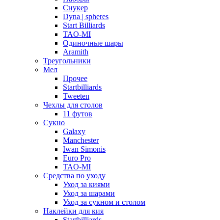
Снукер
Dyna | spheres
Start Billiards
TAO-MI
Одиночные шары
Aramith
Треугольники
Мел
Прочее
Startbilliards
Tweeten
Чехлы для столов
11 футов
Сукно
Galaxy
Manchester
Iwan Simonis
Euro Pro
TAO-MI
Средства по уходу
Уход за киями
Уход за шарами
Уход за сукном и столом
Наклейки для кия
Startbilliards