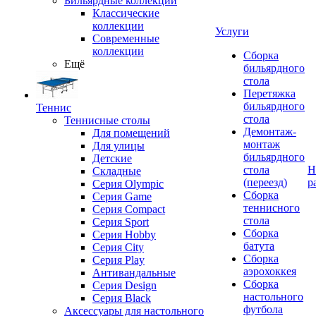
Бильярдные коллекции
Классические
коллекции
Услуги
Современные
коллекции
Сборка
Ещё
бильярдного
стола
Перетяжка
бильярдного
Теннис
стола
Теннисные столы
Демонтаж-
Для помещений
монтаж
Для улицы
бильярдного
Детские
стола
Н
Складные
(переезд)
р
Серия Olympic
Сборка
Серия Game
теннисного
Серия Compact
стола
Серия Sport
Сборка
Серия Hobby
батута
Серия City
Сборка
Серия Play
аэрохоккея
Антивандальные
Сборка
Серия Design
настольного
Серия Black
футбола
Аксессуары для настольного