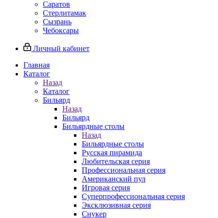
Саратов
Стерлитамак
Сызрань
Чебоксары
Личный кабинет
Главная
Каталог
Назад
Каталог
Бильярд
Назад
Бильярд
Бильярдные столы
Назад
Бильярдные столы
Русская пирамида
Любительская серия
Профессиональная серия
Американский пул
Игровая серия
Суперпрофессиональная серия
Эксклюзивная серия
Снукер