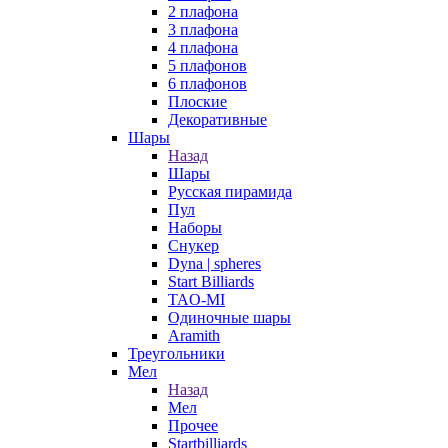
2 плафона
3 плафона
4 плафона
5 плафонов
6 плафонов
Плоские
Декоративные
Шары
Назад
Шары
Русская пирамида
Пул
Наборы
Снукер
Dyna | spheres
Start Billiards
TAO-MI
Одиночные шары
Aramith
Треугольники
Мел
Назад
Мел
Прочее
Startbilliards