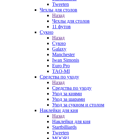
Tweeten
Чехлы для столов
Назад
Чехлы для столов
11 футов
Сукно
Назад
Сукно
Galaxy
Manchester
Iwan Simonis
Euro Pro
TAO-MI
Средства по уходу
Назад
Средства по уходу
Уход за киями
Уход за шарами
Уход за сукном и столом
Наклейки для кия
Назад
Наклейки для кия
Startbilliards
Tweeten
MOORI