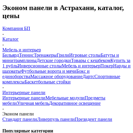
Эконом панели в Астрахани, каталог,
цены
Компания БП
-
Каталог
-
Мебель и интерьер
Бильярд
Теннис
Тренажеры
Грили
Игровые столы
Батуты и
минитрамплины
Детские городки
Товары с кешбеком
Купить за
1 рубль
Инверсионные столы
Мебель и интерьер
Покер
Нарды и
шахматы
Футбольные ворота и мячи
Бокс и
единоборства
Массажное оборудование
Дартс
Спортивные
комплексы
Баскетбольные стойки
-
Интерьерные панели
Интерьерные панели
Мебельные модули
Предметы
мебели
Уличная мебель
Декоративное освещение
-
Эконом панели
Стандарт панели
Ливерпуль панели
Президент панели
Популярные категории