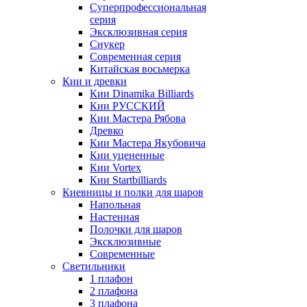
Суперпрофессиональная
серия
Эксклюзивная серия
Снукер
Современная серия
Китайская восьмерка
Кии и древки
Кии Dinamika Billiards
Кии РУССКИЙ
Кии Мастера Рябова
Древко
Кии Мастера Якубовича
Кии уцененные
Кии Vortex
Кии Startbilliards
Киевницы и полки для шаров
Напольная
Настенная
Полочки для шаров
Эксклюзивные
Современные
Светильники
1 плафон
2 плафона
3 плафона