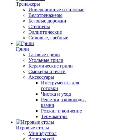
Тренажеры
Инверсионные и силовые
Велотренажеры
Беговые дорожки
Степперы
Эллиптические
Силовые, гребные
Грили
Газовые грили
Угольные грили
Керамические грили
Смокеры и очаги
Аксессуары
Инструменты для
готовки
Чистка и уход
Решетки, сковороды,
камни
Розжиг и копчение
Термометры
Игровые столы
Минифутбол
Аэрохоккей