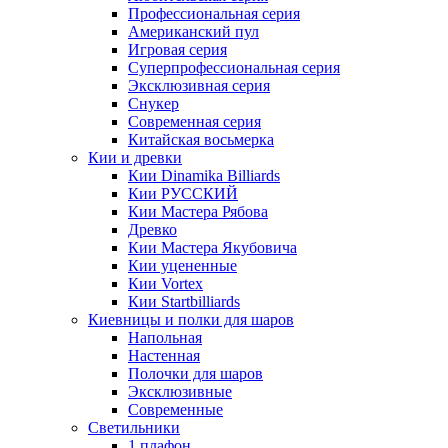
Профессиональная серия
Американский пул
Игровая серия
Суперпрофессиональная серия
Эксклюзивная серия
Снукер
Современная серия
Китайская восьмерка
Кии и древки
Кии Dinamika Billiards
Кии РУССКИЙ
Кии Мастера Рябова
Древко
Кии Мастера Якубовича
Кии уцененные
Кии Vortex
Кии Startbilliards
Киевницы и полки для шаров
Напольная
Настенная
Полочки для шаров
Эксклюзивные
Современные
Светильники
1 плафон