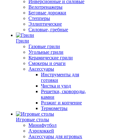
Инверсионные и силовые
Велотренажеры
Беговые дорожки
Степперы
Эллиптические
Силовые, гребные
Грили
Газовые грили
Угольные грили
Керамические грили
Смокеры и очаги
Аксессуары
Инструменты для
готовки
Чистка и уход
Решетки, сковороды,
камни
Розжиг и копчение
Термометры
Игровые столы
Минифутбол
Аэрохоккей
Аксессуары для игровых