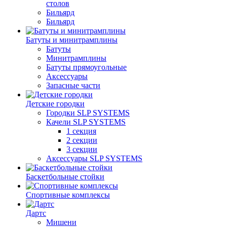
столов
Бильяpд
Бильяpд
Батуты и минитрамплины
Батуты
Минитрамплины
Батуты прямоугольные
Аксессуары
Запасные части
Детские городки
Городки SLP SYSTEMS
Качели SLP SYSTEMS
1 секция
2 секции
3 секции
Аксессуары SLP SYSTEMS
Баскетбольные стойки
Спортивные комплексы
Дартс
Мишени