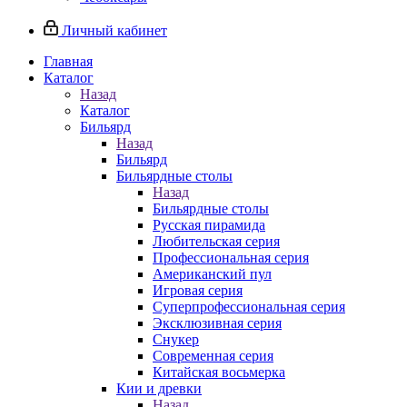
Личный кабинет
Главная
Каталог
Назад
Каталог
Бильярд
Назад
Бильярд
Бильярдные столы
Назад
Бильярдные столы
Русская пирамида
Любительская серия
Профессиональная серия
Американский пул
Игровая серия
Суперпрофессиональная серия
Эксклюзивная серия
Снукер
Современная серия
Китайская восьмерка
Кии и древки
Назад