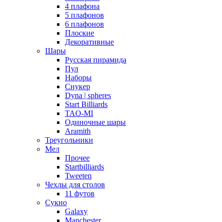
4 плафона
5 плафонов
6 плафонов
Плоские
Декоративные
Шары
Русская пирамида
Пул
Наборы
Снукер
Dyna | spheres
Start Billiards
TAO-MI
Одиночные шары
Aramith
Треугольники
Мел
Прочее
Startbilliards
Tweeten
Чехлы для столов
11 футов
Сукно
Galaxy
Manchester