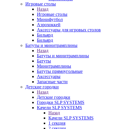
Игровые столы
Назад
Игровые столы
Минифутбол
Аэрохоккей
Аксессуары для игровых столов
Бильяpд
Бильяpд
Батуты и минитрамплины
Назад
Батуты и минитрамплины
Батуты
Минитрамплины
Батуты прямоугольные
Аксессуары
Запасные части
Детские городки
Назад
Детские городки
Городки SLP SYSTEMS
Качели SLP SYSTEMS
Назад
Качели SLP SYSTEMS
1 секция
2 секции