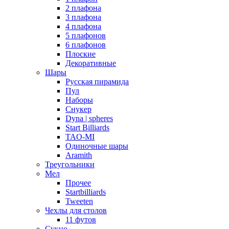
2 плафона
3 плафона
4 плафона
5 плафонов
6 плафонов
Плоские
Декоративные
Шары
Русская пирамида
Пул
Наборы
Снукер
Dyna | spheres
Start Billiards
TAO-MI
Одиночные шары
Aramith
Треугольники
Мел
Прочее
Startbilliards
Tweeten
Чехлы для столов
11 футов
Сукно