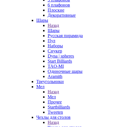
6 плафонов
Плоские
Декоративные
Шары
Назад
Шары
Русская пирамида
Пул
Наборы
Снукер
Dyna | spheres
Start Billiards
TAO-MI
Одиночные шары
Aramith
Треугольники
Мел
Назад
Мел
Прочее
Startbilliards
Tweeten
Чехлы для столов
Назад