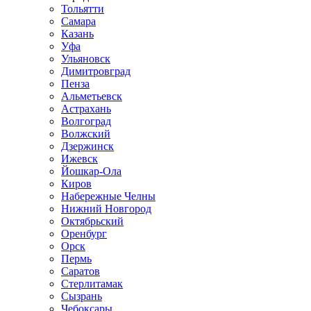
Тольятти
Самара
Казань
Уфа
Ульяновск
Димитровград
Пенза
Альметьевск
Астрахань
Волгоград
Волжский
Дзержинск
Ижевск
Йошкар-Ола
Киров
Набережные Челны
Нижний Новгород
Октябрьский
Оренбург
Орск
Пермь
Саратов
Стерлитамак
Сызрань
Чебоксары