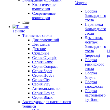
Бильярдные коллекции
Услуги
Классические
коллекции
Сборка
Современные
бильярдного
коллекции
стола
Ещё
Перетяжка
бильярдного
Теннис
стола
Теннисные столы
Демонтаж-
Для помещений
монтаж
Для улицы
бильярдного
Детские
стола
Н
Складные
(переезд)
р
Серия Olympic
Сборка
Серия Game
теннисного
Серия Compact
стола
Серия Sport
Сборка
Серия Hobby
батута
Серия City
Сборка
Серия Play
аэрохоккея
Антивандальные
Сборка
Серия Design
настольного
Серия Black
футбола
Аксессуары для настольного
тенниса