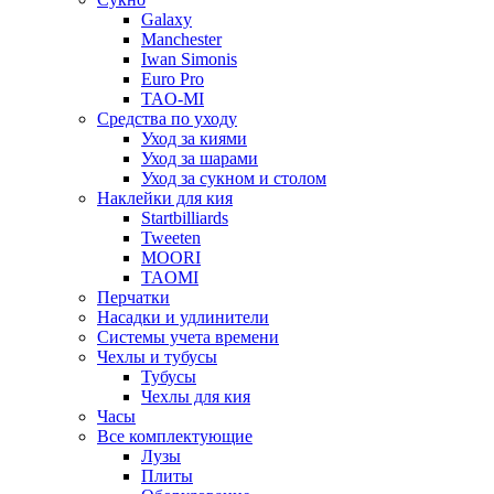
Galaxy
Manchester
Iwan Simonis
Euro Pro
TAO-MI
Средства по уходу
Уход за киями
Уход за шарами
Уход за сукном и столом
Наклейки для кия
Startbilliards
Tweeten
MOORI
TAOMI
Перчатки
Насадки и удлинители
Системы учета времени
Чехлы и тубусы
Тубусы
Чехлы для кия
Часы
Все комплектующие
Лузы
Плиты