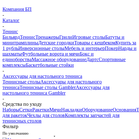
Компания БП
-
Каталог
-
Теннис
Бильярд
Теннис
Тренажеры
Грили
Игровые столы
Батуты и
минитрамплины
Детские городки
Товары с кешбеком
Купить за
1 рубль
Инверсионные столы
Мебель и интерьер
Покер
Нарды и
шахматы
Футбольные ворота и мячи
Бокс и
единоборства
Массажное оборудование
Дартс
Спортивные
комплексы
Баскетбольные стойки
-
Аксессуары для настольного тенниса
Теннисные столы
Аксессуары для настольного
тенниса
Теннисные столы Gambler
Аксессуары для
настольного тенниса Gambler
-
Средства по уходу
Наборы
Сетки
Ракетки
Мячи
Накладки
Оборудование
Основания
Т
для ракеток
Чехлы для столов
Комплекты запчастей для
теннисных столов
Фильтр
По умолчанию