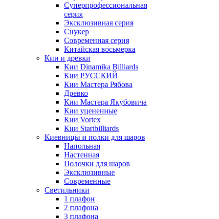
Суперпрофессиональная
серия
Эксклюзивная серия
Снукер
Современная серия
Китайская восьмерка
Кии и древки
Кии Dinamika Billiards
Кии РУССКИЙ
Кии Мастера Рябова
Древко
Кии Мастера Якубовича
Кии уцененные
Кии Vortex
Кии Startbilliards
Киевницы и полки для шаров
Напольная
Настенная
Полочки для шаров
Эксклюзивные
Современные
Светильники
1 плафон
2 плафона
3 плафона