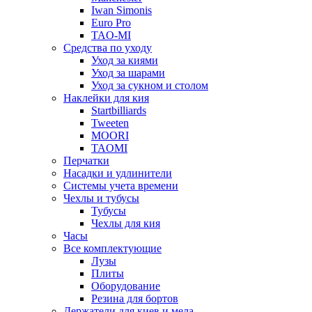
Iwan Simonis
Euro Pro
TAO-MI
Средства по уходу
Уход за киями
Уход за шарами
Уход за сукном и столом
Наклейки для кия
Startbilliards
Tweeten
MOORI
TAOMI
Перчатки
Насадки и удлинители
Системы учета времени
Чехлы и тубусы
Тубусы
Чехлы для кия
Часы
Все комплектующие
Лузы
Плиты
Оборудование
Резина для бортов
Держатели для киев и мела