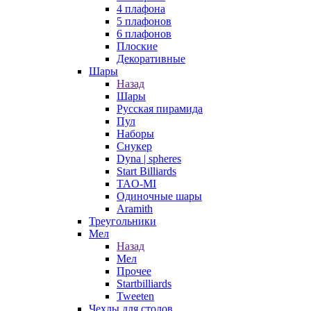
4 плафона
5 плафонов
6 плафонов
Плоские
Декоративные
Шары
Назад
Шары
Русская пирамида
Пул
Наборы
Снукер
Dyna | spheres
Start Billiards
TAO-MI
Одиночные шары
Aramith
Треугольники
Мел
Назад
Мел
Прочее
Startbilliards
Tweeten
Чехлы для столов