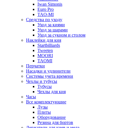
Iwan Simonis
Euro Pro
TAO-MI
Средства по уходу
Уход за киями
Уход за шарами
Уход за сукном и столом
Наклейки для кия
Startbilliards
Tweeten
MOORI
TAOMI
Перчатки
Насадки и удлинители
Системы учета времени
Чехлы и тубусы
Тубусы
Чехлы для кия
Часы
Все комплектующие
Лузы
Плиты
Оборудование
Резина для бортов
Держатели для киев и мела