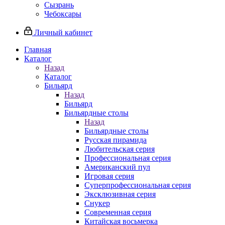
Сызрань
Чебоксары
Личный кабинет
Главная
Каталог
Назад
Каталог
Бильярд
Назад
Бильярд
Бильярдные столы
Назад
Бильярдные столы
Русская пирамида
Любительская серия
Профессиональная серия
Американский пул
Игровая серия
Суперпрофессиональная серия
Эксклюзивная серия
Снукер
Современная серия
Китайская восьмерка