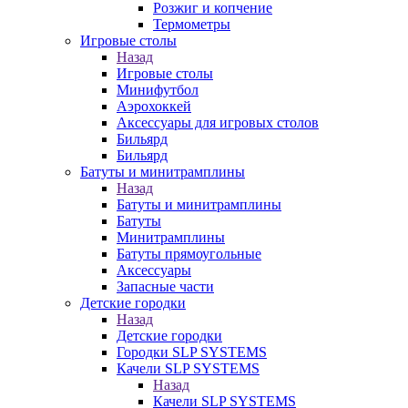
Розжиг и копчение
Термометры
Игровые столы
Назад
Игровые столы
Минифутбол
Аэрохоккей
Аксессуары для игровых столов
Бильяpд
Бильяpд
Батуты и минитрамплины
Назад
Батуты и минитрамплины
Батуты
Минитрамплины
Батуты прямоугольные
Аксессуары
Запасные части
Детские городки
Назад
Детские городки
Городки SLP SYSTEMS
Качели SLP SYSTEMS
Назад
Качели SLP SYSTEMS