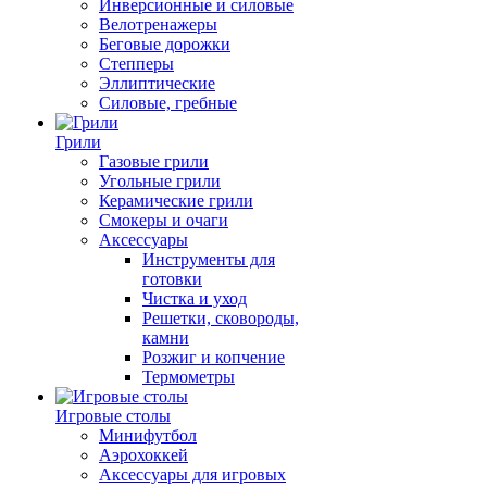
Инверсионные и силовые
Велотренажеры
Беговые дорожки
Степперы
Эллиптические
Силовые, гребные
Грили
Газовые грили
Угольные грили
Керамические грили
Смокеры и очаги
Аксессуары
Инструменты для
готовки
Чистка и уход
Решетки, сковороды,
камни
Розжиг и копчение
Термометры
Игровые столы
Минифутбол
Аэрохоккей
Аксессуары для игровых