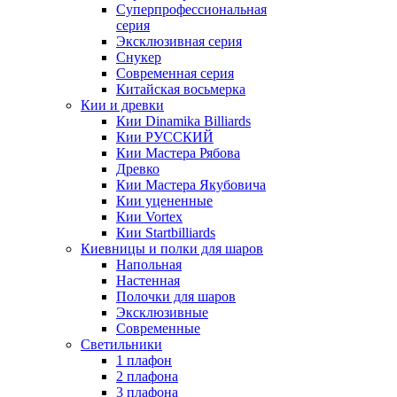
Суперпрофессиональная
серия
Эксклюзивная серия
Снукер
Современная серия
Китайская восьмерка
Кии и древки
Кии Dinamika Billiards
Кии РУССКИЙ
Кии Мастера Рябова
Древко
Кии Мастера Якубовича
Кии уцененные
Кии Vortex
Кии Startbilliards
Киевницы и полки для шаров
Напольная
Настенная
Полочки для шаров
Эксклюзивные
Современные
Светильники
1 плафон
2 плафона
3 плафона