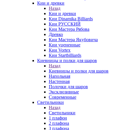
Кии и древки
Назад
Кии и древки
Кии Dinamika Billiards
Кии РУССКИЙ
Кии Мастера Рябова
Древко
Кии Мастера Якубовича
Кии уцененные
Кии Vortex
Кии Startbilliards
Киевницы и полки для шаров
Назад
Киевницы и полки для шаров
Напольная
Настенная
Полочки для шаров
Эксклюзивные
Современные
Светильники
Назад
Светильники
1 плафон
2 плафона
3 плафона