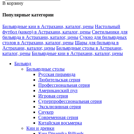
В корзину
Популярные категории
Бильярдные кии в Астрахани, каталог, цены
Настольный
футбол (кикер) в Астрахани, каталог, цены
Светильники для
бильярда в Астрахани, каталог, цены
Сукно для бильярдных
столов в Астрахани, каталог, цены
Шары для бильярда в
Астрахани, каталог, цены
Бильярдные столы в Астрахани,
каталог, цены
Бильярдные кии в Астрахани, каталог, цены
Бильярд
Бильярдные столы
Русская пирамида
Любительская серия
Профессиональная серия
Американский пул
Игровая серия
Суперпрофессиональная серия
Эксклюзивная серия
Снукер
Современная серия
Китайская восьмерка
Кии и древки
Кии Dinamika Billiards