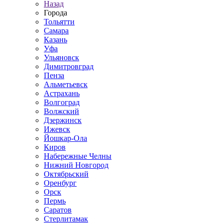
Назад
Города
Тольятти
Самара
Казань
Уфа
Ульяновск
Димитровград
Пенза
Альметьевск
Астрахань
Волгоград
Волжский
Дзержинск
Ижевск
Йошкар-Ола
Киров
Набережные Челны
Нижний Новгород
Октябрьский
Оренбург
Орск
Пермь
Саратов
Стерлитамак