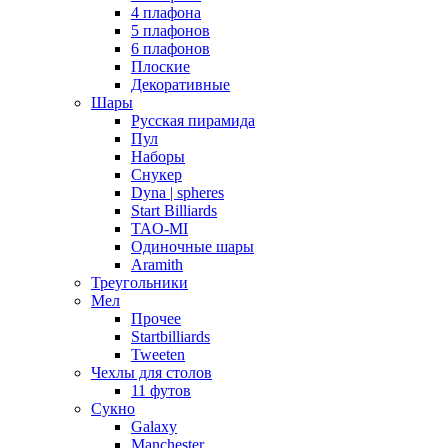
4 плафона
5 плафонов
6 плафонов
Плоские
Декоративные
Шары
Русская пирамида
Пул
Наборы
Снукер
Dyna | spheres
Start Billiards
TAO-MI
Одиночные шары
Aramith
Треугольники
Мел
Прочее
Startbilliards
Tweeten
Чехлы для столов
11 футов
Сукно
Galaxy
Manchester