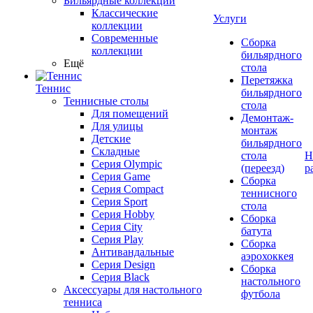
Бильярдные коллекции
Классические
Услуги
коллекции
Современные
Сборка
коллекции
бильярдного
Ещё
стола
Перетяжка
Теннис
бильярдного
Теннисные столы
стола
Для помещений
Демонтаж-
Для улицы
монтаж
Детские
бильярдного
Складные
стола
Н
Серия Olympic
(переезд)
р
Серия Game
Сборка
Серия Compact
теннисного
Серия Sport
стола
Серия Hobby
Сборка
Серия City
батута
Серия Play
Сборка
Антивандальные
аэрохоккея
Серия Design
Сборка
Серия Black
настольного
Аксессуары для настольного
футбола
тенниса