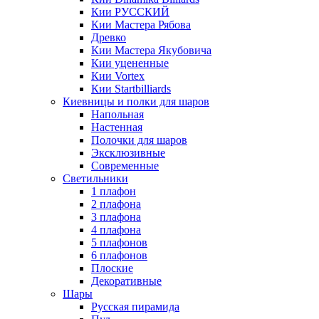
Кии РУССКИЙ
Кии Мастера Рябова
Древко
Кии Мастера Якубовича
Кии уцененные
Кии Vortex
Кии Startbilliards
Киевницы и полки для шаров
Напольная
Настенная
Полочки для шаров
Эксклюзивные
Современные
Светильники
1 плафон
2 плафона
3 плафона
4 плафона
5 плафонов
6 плафонов
Плоские
Декоративные
Шары
Русская пирамида