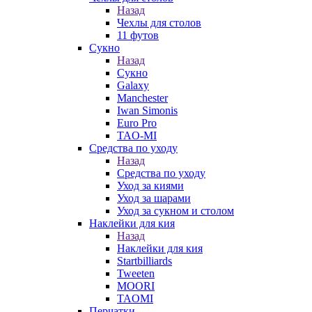
Назад
Чехлы для столов
11 футов
Сукно
Назад
Сукно
Galaxy
Manchester
Iwan Simonis
Euro Pro
TAO-MI
Средства по уходу
Назад
Средства по уходу
Уход за киями
Уход за шарами
Уход за сукном и столом
Наклейки для кия
Назад
Наклейки для кия
Startbilliards
Tweeten
MOORI
TAOMI
Перчатки