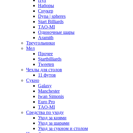
Пул
Наборы
Снукер
Dyna | spheres
Start Billiards
TAO-MI
Одиночные шары
Aramith
Треугольники
Мел
Прочее
Startbilliards
Tweeten
Чехлы для столов
11 футов
Сукно
Galaxy
Manchester
Iwan Simonis
Euro Pro
TAO-MI
Средства по уходу
Уход за киями
Уход за шарами
Уход за сукном и столом