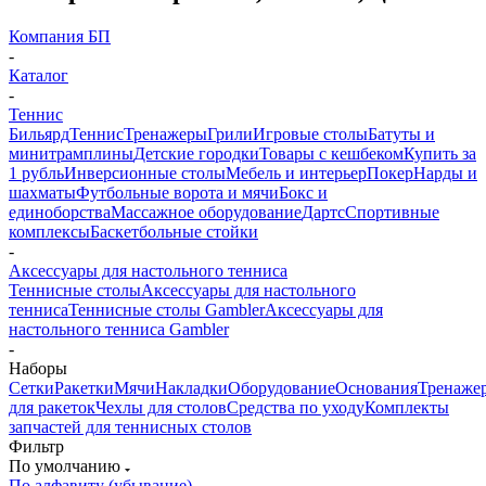
Компания БП
-
Каталог
-
Теннис
Бильярд
Теннис
Тренажеры
Грили
Игровые столы
Батуты и
минитрамплины
Детские городки
Товары с кешбеком
Купить за
1 рубль
Инверсионные столы
Мебель и интерьер
Покер
Нарды и
шахматы
Футбольные ворота и мячи
Бокс и
единоборства
Массажное оборудование
Дартс
Спортивные
комплексы
Баскетбольные стойки
-
Аксессуары для настольного тенниса
Теннисные столы
Аксессуары для настольного
тенниса
Теннисные столы Gambler
Аксессуары для
настольного тенниса Gambler
-
Наборы
Сетки
Ракетки
Мячи
Накладки
Оборудование
Основания
Тренаже
для ракеток
Чехлы для столов
Средства по уходу
Комплекты
запчастей для теннисных столов
Фильтр
По умолчанию
По алфавиту (убывание)