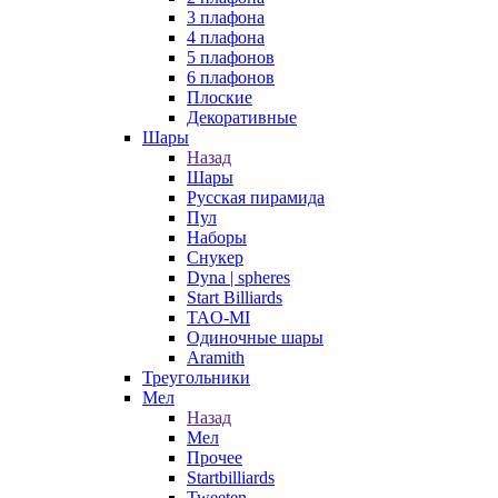
3 плафона
4 плафона
5 плафонов
6 плафонов
Плоские
Декоративные
Шары
Назад
Шары
Русская пирамида
Пул
Наборы
Снукер
Dyna | spheres
Start Billiards
TAO-MI
Одиночные шары
Aramith
Треугольники
Мел
Назад
Мел
Прочее
Startbilliards
Tweeten