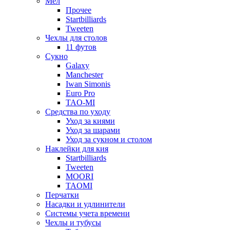
Мел
Прочее
Startbilliards
Tweeten
Чехлы для столов
11 футов
Сукно
Galaxy
Manchester
Iwan Simonis
Euro Pro
TAO-MI
Средства по уходу
Уход за киями
Уход за шарами
Уход за сукном и столом
Наклейки для кия
Startbilliards
Tweeten
MOORI
TAOMI
Перчатки
Насадки и удлинители
Системы учета времени
Чехлы и тубусы