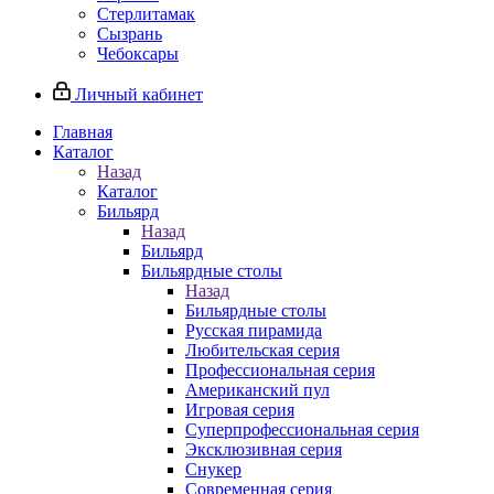
Стерлитамак
Сызрань
Чебоксары
Личный кабинет
Главная
Каталог
Назад
Каталог
Бильярд
Назад
Бильярд
Бильярдные столы
Назад
Бильярдные столы
Русская пирамида
Любительская серия
Профессиональная серия
Американский пул
Игровая серия
Суперпрофессиональная серия
Эксклюзивная серия
Снукер
Современная серия