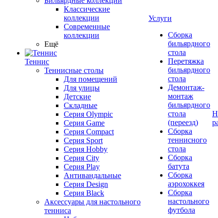
Бильярдные коллекции
Классические
коллекции
Услуги
Современные
Сборка
коллекции
бильярдного
Ещё
стола
Перетяжка
Теннис
бильярдного
Теннисные столы
стола
Для помещений
Демонтаж-
Для улицы
монтаж
Детские
бильярдного
Складные
стола
Н
Серия Olympic
(переезд)
р
Серия Game
Сборка
Серия Compact
теннисного
Серия Sport
стола
Серия Hobby
Сборка
Серия City
батута
Серия Play
Сборка
Антивандальные
аэрохоккея
Серия Design
Сборка
Серия Black
настольного
Аксессуары для настольного
футбола
тенниса