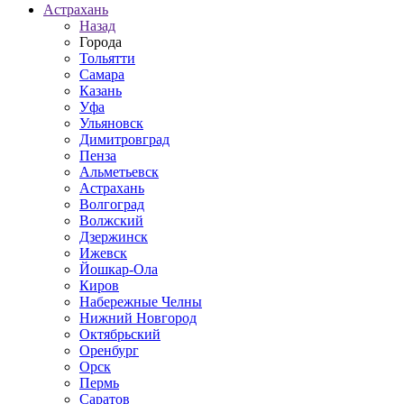
Астрахань
Назад
Города
Тольятти
Самара
Казань
Уфа
Ульяновск
Димитровград
Пенза
Альметьевск
Астрахань
Волгоград
Волжский
Дзержинск
Ижевск
Йошкар-Ола
Киров
Набережные Челны
Нижний Новгород
Октябрьский
Оренбург
Орск
Пермь
Саратов