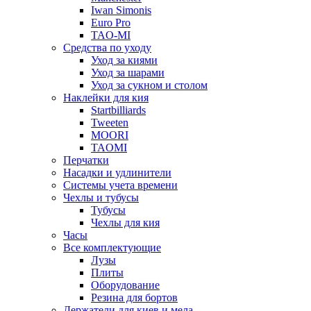
Iwan Simonis
Euro Pro
TAO-MI
Средства по уходу
Уход за киями
Уход за шарами
Уход за сукном и столом
Наклейки для кия
Startbilliards
Tweeten
MOORI
TAOMI
Перчатки
Насадки и удлинители
Системы учета времени
Чехлы и тубусы
Тубусы
Чехлы для кия
Часы
Все комплектующие
Лузы
Плиты
Оборудование
Резина для бортов
Держатели для киев и мела