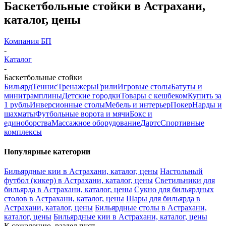
Баскетбольные стойки в Астрахани,
каталог, цены
Компания БП
-
Каталог
-
Баскетбольные стойки
Бильярд
Теннис
Тренажеры
Грили
Игровые столы
Батуты и
минитрамплины
Детские городки
Товары с кешбеком
Купить за
1 рубль
Инверсионные столы
Мебель и интерьер
Покер
Нарды и
шахматы
Футбольные ворота и мячи
Бокс и
единоборства
Массажное оборудование
Дартс
Спортивные
комплексы
Популярные категории
Бильярдные кии в Астрахани, каталог, цены
Настольный
футбол (кикер) в Астрахани, каталог, цены
Светильники для
бильярда в Астрахани, каталог, цены
Сукно для бильярдных
столов в Астрахани, каталог, цены
Шары для бильярда в
Астрахани, каталог, цены
Бильярдные столы в Астрахани,
каталог, цены
Бильярдные кии в Астрахани, каталог, цены
К сожалению, раздел пуст