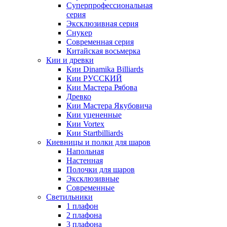
Суперпрофессиональная
серия
Эксклюзивная серия
Снукер
Современная серия
Китайская восьмерка
Кии и древки
Кии Dinamika Billiards
Кии РУССКИЙ
Кии Мастера Рябова
Древко
Кии Мастера Якубовича
Кии уцененные
Кии Vortex
Кии Startbilliards
Киевницы и полки для шаров
Напольная
Настенная
Полочки для шаров
Эксклюзивные
Современные
Светильники
1 плафон
2 плафона
3 плафона