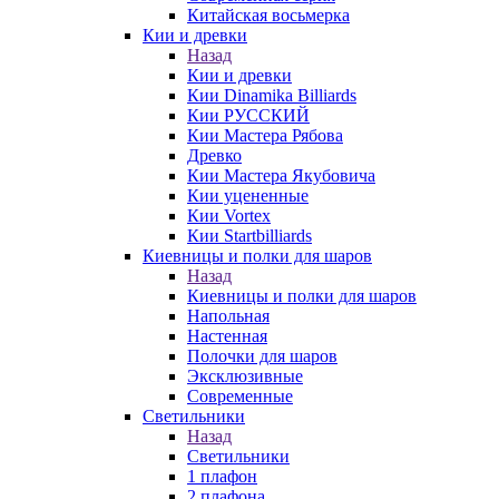
Китайская восьмерка
Кии и древки
Назад
Кии и древки
Кии Dinamika Billiards
Кии РУССКИЙ
Кии Мастера Рябова
Древко
Кии Мастера Якубовича
Кии уцененные
Кии Vortex
Кии Startbilliards
Киевницы и полки для шаров
Назад
Киевницы и полки для шаров
Напольная
Настенная
Полочки для шаров
Эксклюзивные
Современные
Светильники
Назад
Светильники
1 плафон
2 плафона