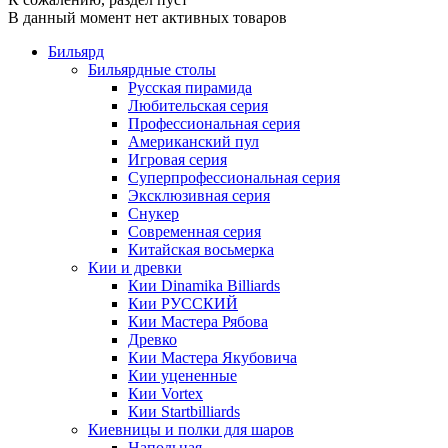
В данный момент нет активных товаров
Бильярд
Бильярдные столы
Русская пирамида
Любительская серия
Профессиональная серия
Американский пул
Игровая серия
Суперпрофессиональная серия
Эксклюзивная серия
Снукер
Современная серия
Китайская восьмерка
Кии и древки
Кии Dinamika Billiards
Кии РУССКИЙ
Кии Мастера Рябова
Древко
Кии Мастера Якубовича
Кии уцененные
Кии Vortex
Кии Startbilliards
Киевницы и полки для шаров
Напольная