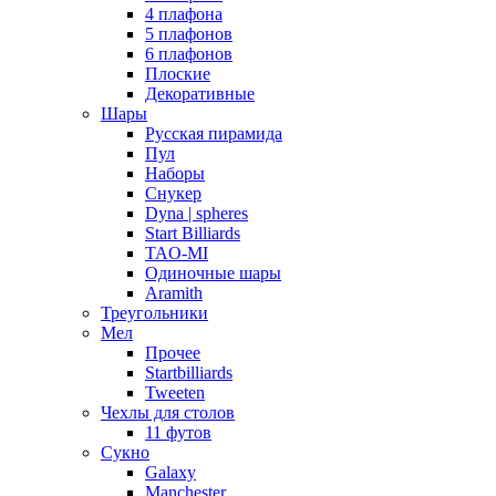
4 плафона
5 плафонов
6 плафонов
Плоские
Декоративные
Шары
Русская пирамида
Пул
Наборы
Снукер
Dyna | spheres
Start Billiards
TAO-MI
Одиночные шары
Aramith
Треугольники
Мел
Прочее
Startbilliards
Tweeten
Чехлы для столов
11 футов
Сукно
Galaxy
Manchester