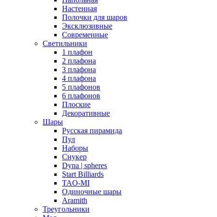
Настенная
Полочки для шаров
Эксклюзивные
Современные
Светильники
1 плафон
2 плафона
3 плафона
4 плафона
5 плафонов
6 плафонов
Плоские
Декоративные
Шары
Русская пирамида
Пул
Наборы
Снукер
Dyna | spheres
Start Billiards
TAO-MI
Одиночные шары
Aramith
Треугольники