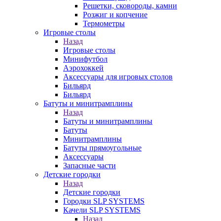
Решетки, сковороды, камни
Розжиг и копчение
Термометры
Игровые столы
Назад
Игровые столы
Минифутбол
Аэрохоккей
Аксессуары для игровых столов
Бильяpд
Бильяpд
Батуты и минитрамплины
Назад
Батуты и минитрамплины
Батуты
Минитрамплины
Батуты прямоугольные
Аксессуары
Запасные части
Детские городки
Назад
Детские городки
Городки SLP SYSTEMS
Качели SLP SYSTEMS
Назад