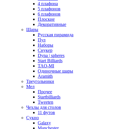
4 плафона
5 плафонов
6 плафонов
Плоские
Декоративные
Шары
Русская пирамида
Пул
Наборы
Снукер
Dyna | spheres
Start Billiards
TAO-MI
Одиночные шары
Aramith
Треугольники
Мел
Прочее
Startbilliards
Tweeten
Чехлы для столов
11 футов
Сукно
Galaxy
Manchester