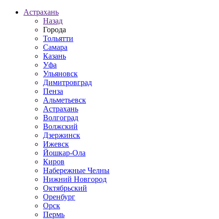
Астрахань
Назад
Города
Тольятти
Самара
Казань
Уфа
Ульяновск
Димитровград
Пенза
Альметьевск
Астрахань
Волгоград
Волжский
Дзержинск
Ижевск
Йошкар-Ола
Киров
Набережные Челны
Нижний Новгород
Октябрьский
Оренбург
Орск
Пермь