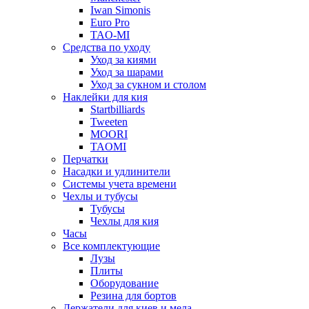
Iwan Simonis
Euro Pro
TAO-MI
Средства по уходу
Уход за киями
Уход за шарами
Уход за сукном и столом
Наклейки для кия
Startbilliards
Tweeten
MOORI
TAOMI
Перчатки
Насадки и удлинители
Системы учета времени
Чехлы и тубусы
Тубусы
Чехлы для кия
Часы
Все комплектующие
Лузы
Плиты
Оборудование
Резина для бортов
Держатели для киев и мела