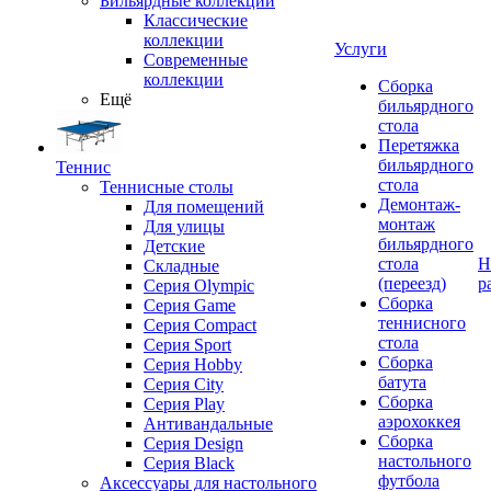
Бильярдные коллекции
Классические
коллекции
Услуги
Современные
коллекции
Сборка
Ещё
бильярдного
стола
Перетяжка
бильярдного
Теннис
стола
Теннисные столы
Демонтаж-
Для помещений
монтаж
Для улицы
бильярдного
Детские
стола
Н
Складные
(переезд)
р
Серия Olympic
Сборка
Серия Game
теннисного
Серия Compact
стола
Серия Sport
Сборка
Серия Hobby
батута
Серия City
Сборка
Серия Play
аэрохоккея
Антивандальные
Сборка
Серия Design
настольного
Серия Black
футбола
Аксессуары для настольного