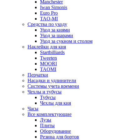
Manchester
Iwan Simonis
Euro Pro
TAO-MI
Средства по уходу
Уход за киями
Уход за шарами
Уход за сукном и столом
Наклейки для кия
Startbilliards
Tweeten
MOORI
TAOMI
Перчатки
Насадки и удлинители
Системы учета времени
Чехлы и тубусы
Тубусы
Чехлы для кия
Часы
Все комплектующие
Лузы
Плиты
Оборудование
Резина для бортов