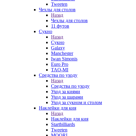
Tweeten
Чехлы для столов
Назад
Чехлы для столов
11 футов
Сукно
Назад
Сукно
Galaxy
Manchester
Iwan Simonis
Euro Pro
TAO-MI
Средства по уходу
Назад
Средства по уходу
Уход за киями
Уход за шарами
Уход за сукном и столом
Наклейки для кия
Назад
Наклейки для кия
Startbilliards
Tweeten
MOORI