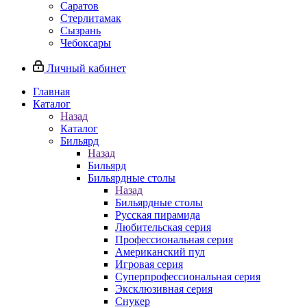
Саратов
Стерлитамак
Сызрань
Чебоксары
Личный кабинет
Главная
Каталог
Назад
Каталог
Бильярд
Назад
Бильярд
Бильярдные столы
Назад
Бильярдные столы
Русская пирамида
Любительская серия
Профессиональная серия
Американский пул
Игровая серия
Суперпрофессиональная серия
Эксклюзивная серия
Снукер