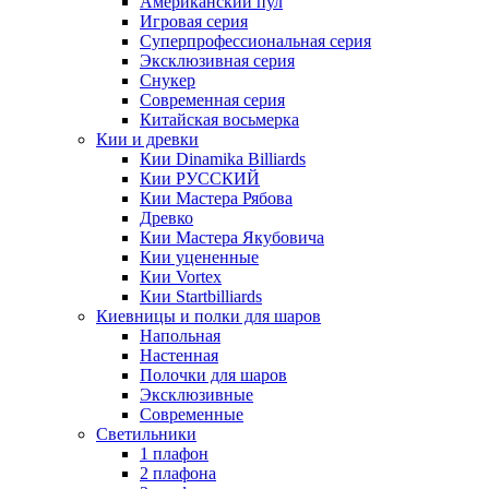
Американский пул
Игровая серия
Суперпрофессиональная серия
Эксклюзивная серия
Снукер
Современная серия
Китайская восьмерка
Кии и древки
Кии Dinamika Billiards
Кии РУССКИЙ
Кии Мастера Рябова
Древко
Кии Мастера Якубовича
Кии уцененные
Кии Vortex
Кии Startbilliards
Киевницы и полки для шаров
Напольная
Настенная
Полочки для шаров
Эксклюзивные
Современные
Светильники
1 плафон
2 плафона