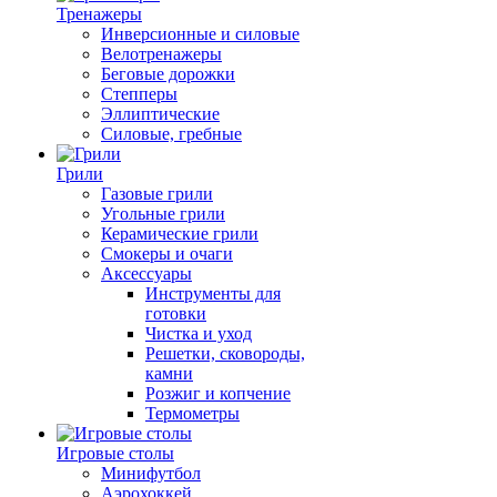
Тренажеры
Инверсионные и силовые
Велотренажеры
Беговые дорожки
Степперы
Эллиптические
Силовые, гребные
Грили
Газовые грили
Угольные грили
Керамические грили
Смокеры и очаги
Аксессуары
Инструменты для
готовки
Чистка и уход
Решетки, сковороды,
камни
Розжиг и копчение
Термометры
Игровые столы
Минифутбол
Аэрохоккей