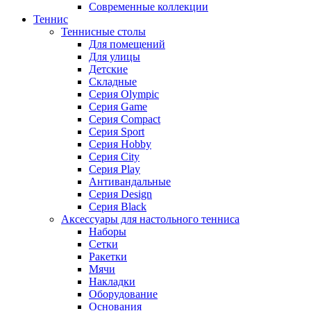
Современные коллекции
Теннис
Теннисные столы
Для помещений
Для улицы
Детские
Складные
Серия Olympic
Серия Game
Серия Compact
Серия Sport
Серия Hobby
Серия City
Серия Play
Антивандальные
Серия Design
Серия Black
Аксессуары для настольного тенниса
Наборы
Сетки
Ракетки
Мячи
Накладки
Оборудование
Основания