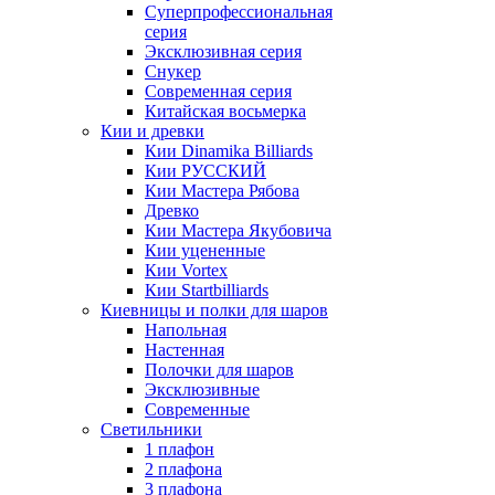
Суперпрофессиональная
серия
Эксклюзивная серия
Снукер
Современная серия
Китайская восьмерка
Кии и древки
Кии Dinamika Billiards
Кии РУССКИЙ
Кии Мастера Рябова
Древко
Кии Мастера Якубовича
Кии уцененные
Кии Vortex
Кии Startbilliards
Киевницы и полки для шаров
Напольная
Настенная
Полочки для шаров
Эксклюзивные
Современные
Светильники
1 плафон
2 плафона
3 плафона