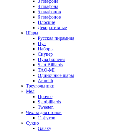
3 плафона
4 плафона
5 плафонов
6 плафонов
Плоские
Декоративные
Шары
Русская пирамида
Пул
Наборы
Снукер
Dyna | spheres
Start Billiards
TAO-MI
Одиночные шары
Aramith
Треугольники
Мел
Прочее
Startbilliards
Tweeten
Чехлы для столов
11 футов
Сукно
Galaxy