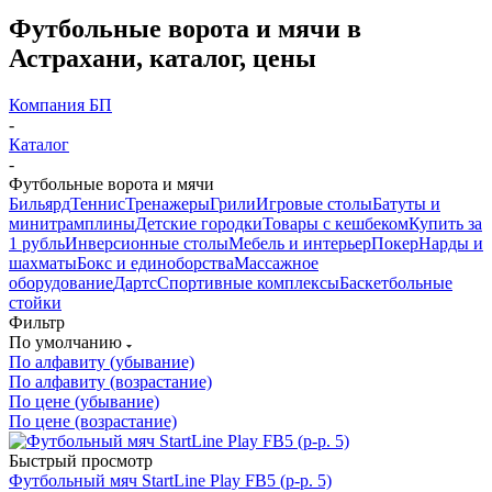
Футбольные ворота и мячи в
Астрахани, каталог, цены
Компания БП
-
Каталог
-
Футбольные ворота и мячи
Бильярд
Теннис
Тренажеры
Грили
Игровые столы
Батуты и
минитрамплины
Детские городки
Товары с кешбеком
Купить за
1 рубль
Инверсионные столы
Мебель и интерьер
Покер
Нарды и
шахматы
Бокс и единоборства
Массажное
оборудование
Дартс
Спортивные комплексы
Баскетбольные
стойки
Фильтр
По умолчанию
По алфавиту (убывание)
По алфавиту (возрастание)
По цене (убывание)
По цене (возрастание)
Быстрый просмотр
Футбольный мяч StartLine Play FB5 (р-р. 5)