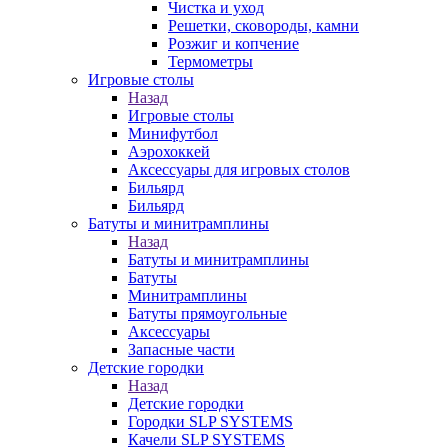
Чистка и уход
Решетки, сковороды, камни
Розжиг и копчение
Термометры
Игровые столы
Назад
Игровые столы
Минифутбол
Аэрохоккей
Аксессуары для игровых столов
Бильяpд
Бильяpд
Батуты и минитрамплины
Назад
Батуты и минитрамплины
Батуты
Минитрамплины
Батуты прямоугольные
Аксессуары
Запасные части
Детские городки
Назад
Детские городки
Городки SLP SYSTEMS
Качели SLP SYSTEMS