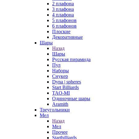
2 плафона
3 плафона
4 плафона
5 плафонов
6 плафонов
Плоские
Декоративные
Шары
Назад
Шары
Русская пирамида
Пул
Наборы
Снукер
Dyna | spheres
Start Billiards
TAO-MI
Одиночные шары
Aramith
Треугольники
Мел
Назад
Мел
Прочее
Startbilliards