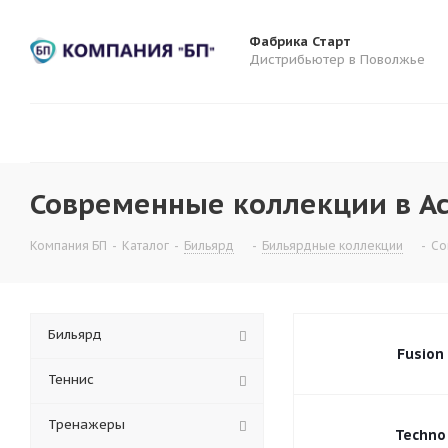
Фабрика Старт
Дистрибьютер в Поволжье
Современные коллекции в Ас
Компания БП
-
Каталог
-
Бильярд
-
Бильярдные коллекции
-
Со
Бильярд
Fusion
Теннис
Тренажеры
Techno