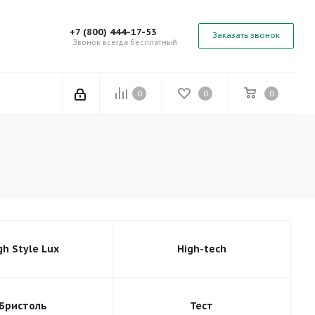
+7 (800) 444-17-53
Заказать звонок
Звонок всегда бесплатный
0
0
0
gh Style Lux
High-tech
Бристоль
Тест