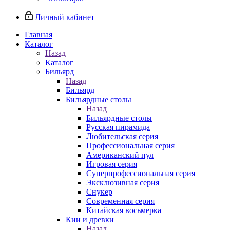
Личный кабинет
Главная
Каталог
Назад
Каталог
Бильярд
Назад
Бильярд
Бильярдные столы
Назад
Бильярдные столы
Русская пирамида
Любительская серия
Профессиональная серия
Американский пул
Игровая серия
Суперпрофессиональная серия
Эксклюзивная серия
Снукер
Современная серия
Китайская восьмерка
Кии и древки
Назад