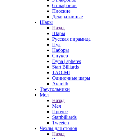
6 плафонов
Плоские
Декоративные
Шары
Назад
Шары
Русская пирамида
Пул
Наборы
Снукер
Dyna | spheres
Start Billiards
TAO-MI
Одиночные шары
Aramith
Треугольники
Мел
Назад
Мел
Прочее
Startbilliards
Tweeten
Чехлы для столов
Назад