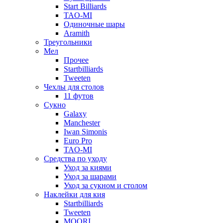
Start Billiards
TAO-MI
Одиночные шары
Aramith
Треугольники
Мел
Прочее
Startbilliards
Tweeten
Чехлы для столов
11 футов
Сукно
Galaxy
Manchester
Iwan Simonis
Euro Pro
TAO-MI
Средства по уходу
Уход за киями
Уход за шарами
Уход за сукном и столом
Наклейки для кия
Startbilliards
Tweeten
MOORI