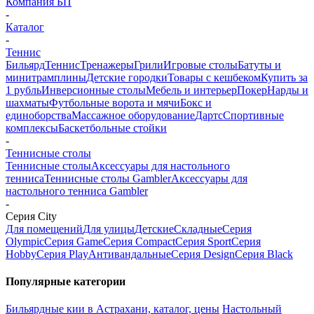
Компания БП
-
Каталог
-
Теннис
Бильярд
Теннис
Тренажеры
Грили
Игровые столы
Батуты и
минитрамплины
Детские городки
Товары с кешбеком
Купить за
1 рубль
Инверсионные столы
Мебель и интерьер
Покер
Нарды и
шахматы
Футбольные ворота и мячи
Бокс и
единоборства
Массажное оборудование
Дартс
Спортивные
комплексы
Баскетбольные стойки
-
Теннисные столы
Теннисные столы
Аксессуары для настольного
тенниса
Теннисные столы Gambler
Аксессуары для
настольного тенниса Gambler
-
Серия City
Для помещений
Для улицы
Детские
Складные
Серия
Olympic
Серия Game
Серия Compact
Серия Sport
Серия
Hobby
Серия Play
Антивандальные
Серия Design
Серия Black
Популярные категории
Бильярдные кии в Астрахани, каталог, цены
Настольный