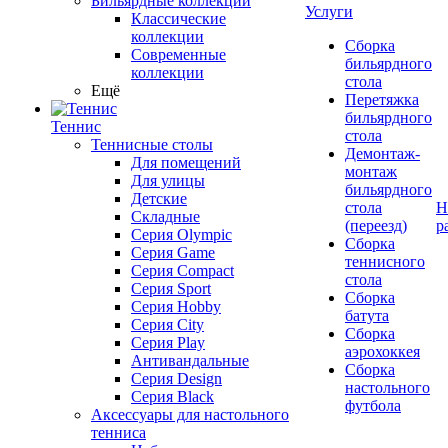
Бильярдные коллекции
Услуги
Классические
коллекции
Сборка
Современные
бильярдного
коллекции
стола
Ещё
Перетяжка
бильярдного
Теннис
стола
Теннисные столы
Демонтаж-
Для помещений
монтаж
Для улицы
бильярдного
Детские
стола
Н
Складные
(переезд)
р
Серия Olympic
Сборка
Серия Game
теннисного
Серия Compact
стола
Серия Sport
Сборка
Серия Hobby
батута
Серия City
Сборка
Серия Play
аэрохоккея
Антивандальные
Сборка
Серия Design
настольного
Серия Black
футбола
Аксессуары для настольного
тенниса