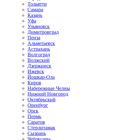
Тольятти
Самара
Казань
Уфа
Ульяновск
Димитровград
Пенза
Альметьевск
Астрахань
Волгоград
Волжский
Дзержинск
Ижевск
Йошкар-Ола
Киров
Набережные Челны
Нижний Новгород
Октябрьский
Оренбург
Орск
Пермь
Саратов
Стерлитамак
Сызрань
Чебоксары