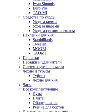
Iwan Simonis
Euro Pro
TAO-MI
Средства по уходу
Уход за киями
Уход за шарами
Уход за сукном и столом
Наклейки для кия
Startbilliards
Tweeten
MOORI
TAOMI
Перчатки
Насадки и удлинители
Системы учета времени
Чехлы и тубусы
Тубусы
Чехлы для кия
Часы
Все комплектующие
Лузы
Плиты
Оборудование
Резина для бортов
Держатели для киев и мела