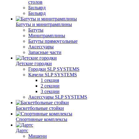
столов
Бильяpд
Бильяpд
Батуты и минитрамплины
Батуты
Минитрамплины
Батуты прямоугольные
Аксессуары
Запасные части
Детские городки
Городки SLP SYSTEMS
Качели SLP SYSTEMS
1 секция
2 секции
3 секции
Аксессуары SLP SYSTEMS
Баскетбольные стойки
Спортивные комплексы
Дартс
Мишени