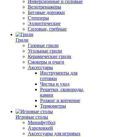
Инверсионные и силовые
Велотренажеры
Беговые дорожки
Степперы
Эллиптические
Силовые, гребные
Грили
Газовые грили
Угольные грили
Керамические грили
Смокеры и очаги
Аксессуары
Инструменты для
готовки
Чистка и уход
Решетки, сковороды,
камни
Розжиг и копчение
Термометры
Игровые столы
Минифутбол
Аэрохоккей
Аксессуары для игровых