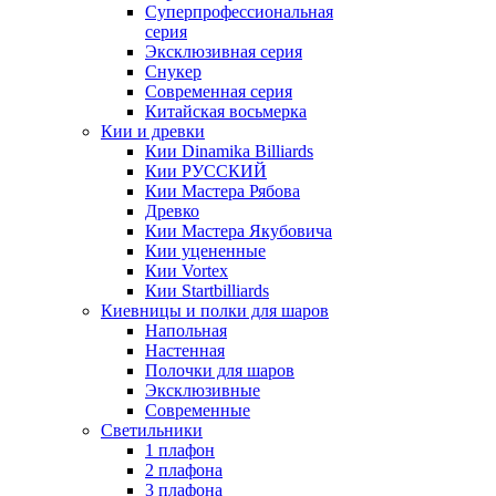
Суперпрофессиональная
серия
Эксклюзивная серия
Снукер
Современная серия
Китайская восьмерка
Кии и древки
Кии Dinamika Billiards
Кии РУССКИЙ
Кии Мастера Рябова
Древко
Кии Мастера Якубовича
Кии уцененные
Кии Vortex
Кии Startbilliards
Киевницы и полки для шаров
Напольная
Настенная
Полочки для шаров
Эксклюзивные
Современные
Светильники
1 плафон
2 плафона
3 плафона