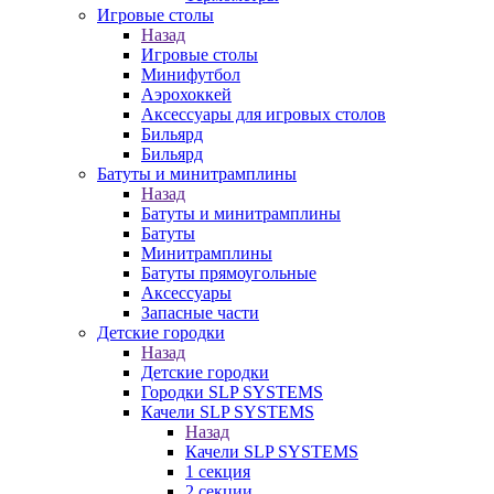
Игровые столы
Назад
Игровые столы
Минифутбол
Аэрохоккей
Аксессуары для игровых столов
Бильяpд
Бильяpд
Батуты и минитрамплины
Назад
Батуты и минитрамплины
Батуты
Минитрамплины
Батуты прямоугольные
Аксессуары
Запасные части
Детские городки
Назад
Детские городки
Городки SLP SYSTEMS
Качели SLP SYSTEMS
Назад
Качели SLP SYSTEMS
1 секция
2 секции