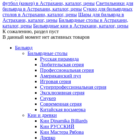
футбол (кикер) в Астрахани, каталог, цены
Светильники для
бильярда в Астрахани, каталог, цены
Сукно для бильярдных
столов в Астрахани, каталог, цены
Шары для бильярда в
Астрахани, каталог, цены
Бильярдные столы в Астрахани,
каталог, цены
Бильярдные кии в Астрахани, каталог, цены
К сожалению, раздел пуст
В данный момент нет активных товаров
Бильярд
Бильярдные столы
Русская пирамида
Любительская серия
Профессиональная серия
Американский пул
Игровая серия
Суперпрофессиональная серия
Эксклюзивная серия
Снукер
Современная серия
Китайская восьмерка
Кии и древки
Кии Dinamika Billiards
Кии РУССКИЙ
Кии Мастера Рябова
Древко