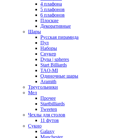
4 плафона
5 плафонов
6 плафонов
Плоские
Декоративные
Шары
Русская пирамида
Пул
Наборы
Снукер
Dyna | spheres
Start Billiards
TAO-MI
Одиночные шары
Aramith
Треугольники
Мел
Прочее
Startbilliards
Tweeten
Чехлы для столов
11 футов
Сукно
Galaxy
Manchester