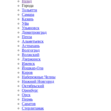
Назад
Города
Тольятти
Самара
Казань
Уфа
Ульяновск
Димитровград
Пенза
Альметьевск
Астрахань
Волгоград
Волжский
Дзержинск
Ижевск
Йошкар-Ола
Киров
Набережные Челны
Нижний Новгород
Октябрьский
Оренбург
Орск
Пермь
Саратов
Стерлитамак