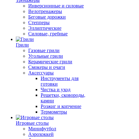
Тренажеры
Инверсионные и силовые
Велотренажеры
Беговые дорожки
Степперы
Эллиптические
Силовые, гребные
Грили
Газовые грили
Угольные грили
Керамические грили
Смокеры и очаги
Аксессуары
Инструменты для
готовки
Чистка и уход
Решетки, сковороды,
камни
Розжиг и копчение
Термометры
Игровые столы
Минифутбол
Аэрохоккей