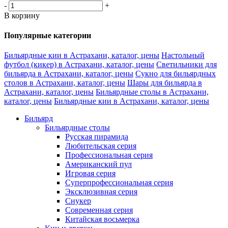
-
+
В корзину
Популярные категории
Бильярдные кии в Астрахани, каталог, цены
Настольный
футбол (кикер) в Астрахани, каталог, цены
Светильники для
бильярда в Астрахани, каталог, цены
Сукно для бильярдных
столов в Астрахани, каталог, цены
Шары для бильярда в
Астрахани, каталог, цены
Бильярдные столы в Астрахани,
каталог, цены
Бильярдные кии в Астрахани, каталог, цены
Бильярд
Бильярдные столы
Русская пирамида
Любительская серия
Профессиональная серия
Американский пул
Игровая серия
Суперпрофессиональная серия
Эксклюзивная серия
Снукер
Современная серия
Китайская восьмерка