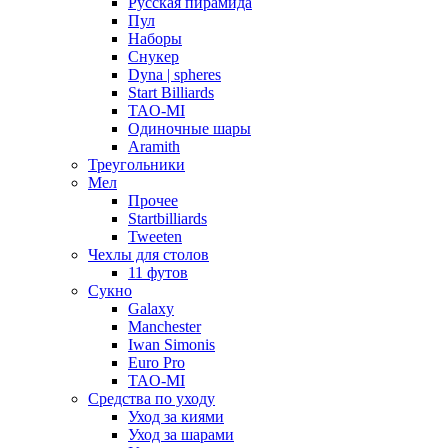
Русская пирамида
Пул
Наборы
Снукер
Dyna | spheres
Start Billiards
TAO-MI
Одиночные шары
Aramith
Треугольники
Мел
Прочее
Startbilliards
Tweeten
Чехлы для столов
11 футов
Сукно
Galaxy
Manchester
Iwan Simonis
Euro Pro
TAO-MI
Средства по уходу
Уход за киями
Уход за шарами