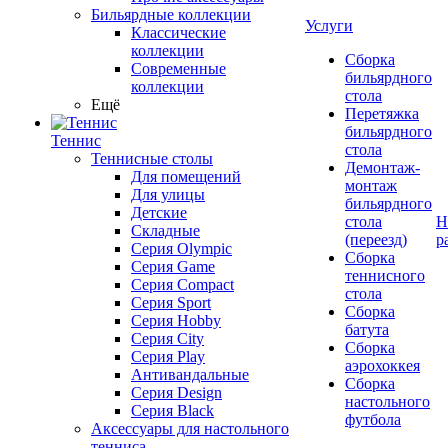
Бильярдные коллекции
Услуги
Классические
коллекции
Сборка
Современные
бильярдного
коллекции
стола
Ещё
Перетяжка
бильярдного
Теннис
стола
Теннисные столы
Демонтаж-
Для помещений
монтаж
Для улицы
бильярдного
Детские
стола
Н
Складные
(переезд)
р
Серия Olympic
Сборка
Серия Game
теннисного
Серия Compact
стола
Серия Sport
Сборка
Серия Hobby
батута
Серия City
Сборка
Серия Play
аэрохоккея
Антивандальные
Сборка
Серия Design
настольного
Серия Black
футбола
Аксессуары для настольного
тенниса