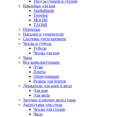
Уход за сукном и столом
Наклейки для кия
Startbilliards
Tweeten
MOORI
TAOMI
Перчатки
Насадки и удлинители
Системы учета времени
Чехлы и тубусы
Тубусы
Чехлы для кия
Часы
Все комплектующие
Лузы
Плиты
Оборудование
Резина для бортов
Держатели для киев и мела
Для кия
Для мела
Заточки и прочие аксессуары
Аксессуары для стола
Чехлы для столов
Часы