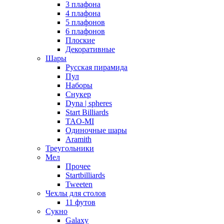
3 плафона
4 плафона
5 плафонов
6 плафонов
Плоские
Декоративные
Шары
Русская пирамида
Пул
Наборы
Снукер
Dyna | spheres
Start Billiards
TAO-MI
Одиночные шары
Aramith
Треугольники
Мел
Прочее
Startbilliards
Tweeten
Чехлы для столов
11 футов
Сукно
Galaxy