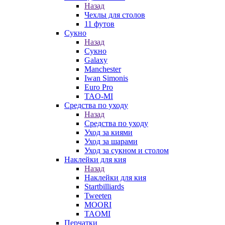
Назад
Чехлы для столов
11 футов
Сукно
Назад
Сукно
Galaxy
Manchester
Iwan Simonis
Euro Pro
TAO-MI
Средства по уходу
Назад
Средства по уходу
Уход за киями
Уход за шарами
Уход за сукном и столом
Наклейки для кия
Назад
Наклейки для кия
Startbilliards
Tweeten
MOORI
TAOMI
Перчатки