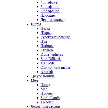
4 плафона
5 плафонов
6 плафонов
Плоские
Декоративные
Шары
Назад
Шары
Русская пирамида
Пул
Наборы
Снукер
Dyna | spheres
Start Billiards
TAO-MI
Одиночные шары
Aramith
Треугольники
Мел
Назад
Мел
Прочее
Startbilliards
Tweeten
Чехлы для столов