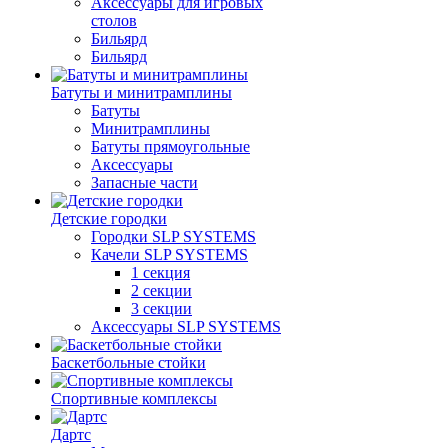
Аксессуары для игровых
столов
Бильяpд
Бильяpд
Батуты и минитрамплины
Батуты
Минитрамплины
Батуты прямоугольные
Аксессуары
Запасные части
Детские городки
Городки SLP SYSTEMS
Качели SLP SYSTEMS
1 секция
2 секции
3 секции
Аксессуары SLP SYSTEMS
Баскетбольные стойки
Спортивные комплексы
Дартс