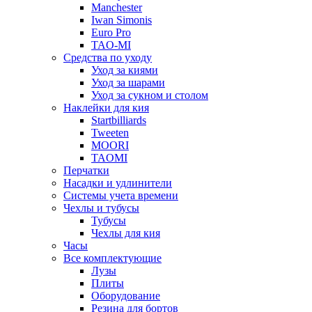
Manchester
Iwan Simonis
Euro Pro
TAO-MI
Средства по уходу
Уход за киями
Уход за шарами
Уход за сукном и столом
Наклейки для кия
Startbilliards
Tweeten
MOORI
TAOMI
Перчатки
Насадки и удлинители
Системы учета времени
Чехлы и тубусы
Тубусы
Чехлы для кия
Часы
Все комплектующие
Лузы
Плиты
Оборудование
Резина для бортов