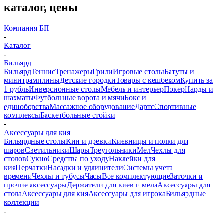
каталог, цены
Компания БП
-
Каталог
-
Бильярд
Бильярд
Теннис
Тренажеры
Грили
Игровые столы
Батуты и
минитрамплины
Детские городки
Товары с кешбеком
Купить за
1 рубль
Инверсионные столы
Мебель и интерьер
Покер
Нарды и
шахматы
Футбольные ворота и мячи
Бокс и
единоборства
Массажное оборудование
Дартс
Спортивные
комплексы
Баскетбольные стойки
-
Аксессуары для кия
Бильярдные столы
Кии и древки
Киевницы и полки для
шаров
Светильники
Шары
Треугольники
Мел
Чехлы для
столов
Сукно
Средства по уходу
Наклейки для
кия
Перчатки
Насадки и удлинители
Системы учета
времени
Чехлы и тубусы
Часы
Все комплектующие
Заточки и
прочие аксессуары
Держатели для киев и мела
Аксессуары для
стола
Аксессуары для кия
Аксессуары для игрока
Бильярдные
коллекции
-