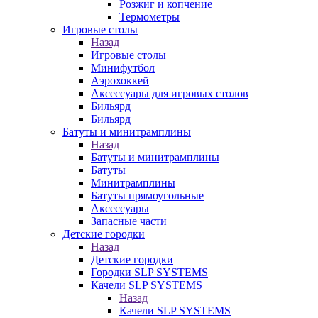
Розжиг и копчение
Термометры
Игровые столы
Назад
Игровые столы
Минифутбол
Аэрохоккей
Аксессуары для игровых столов
Бильяpд
Бильяpд
Батуты и минитрамплины
Назад
Батуты и минитрамплины
Батуты
Минитрамплины
Батуты прямоугольные
Аксессуары
Запасные части
Детские городки
Назад
Детские городки
Городки SLP SYSTEMS
Качели SLP SYSTEMS
Назад
Качели SLP SYSTEMS