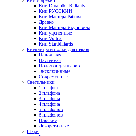
Кии и древки
Кии Dinamika Billiards
Кии РУССКИЙ
Кии Мастера Рябова
Древко
Кии Мастера Якубовича
Кии уцененные
Кии Vortex
Кии Startbilliards
Киевницы и полки для шаров
Напольная
Настенная
Полочки для шаров
Эксклюзивные
Современные
Светильники
1 плафон
2 плафона
3 плафона
4 плафона
5 плафонов
6 плафонов
Плоские
Декоративные
Шары