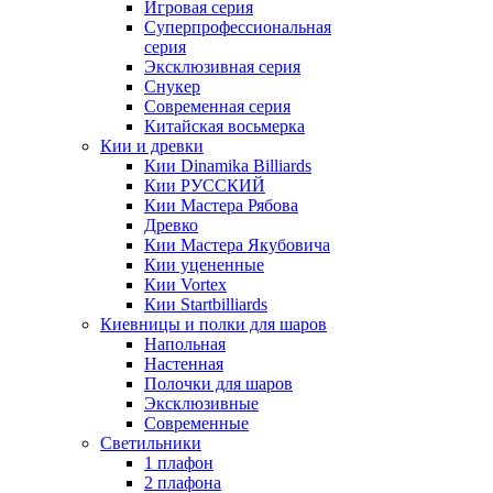
Игровая серия
Суперпрофессиональная
серия
Эксклюзивная серия
Снукер
Современная серия
Китайская восьмерка
Кии и древки
Кии Dinamika Billiards
Кии РУССКИЙ
Кии Мастера Рябова
Древко
Кии Мастера Якубовича
Кии уцененные
Кии Vortex
Кии Startbilliards
Киевницы и полки для шаров
Напольная
Настенная
Полочки для шаров
Эксклюзивные
Современные
Светильники
1 плафон
2 плафона