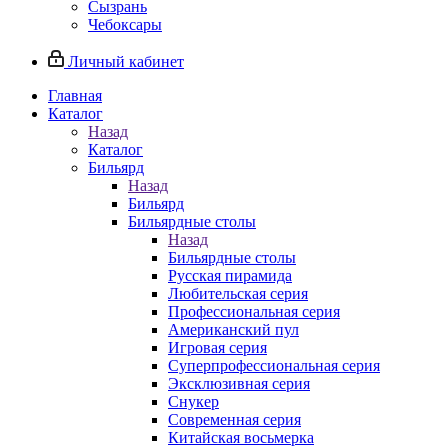
Сызрань
Чебоксары
Личный кабинет
Главная
Каталог
Назад
Каталог
Бильярд
Назад
Бильярд
Бильярдные столы
Назад
Бильярдные столы
Русская пирамида
Любительская серия
Профессиональная серия
Американский пул
Игровая серия
Суперпрофессиональная серия
Эксклюзивная серия
Снукер
Современная серия
Китайская восьмерка