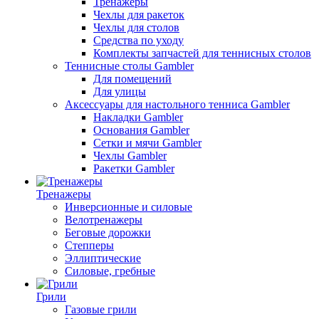
Тренажеры
Чехлы для ракеток
Чехлы для столов
Средства по уходу
Комплекты запчастей для теннисных столов
Теннисные столы Gambler
Для помещений
Для улицы
Аксессуары для настольного тенниса Gambler
Накладки Gambler
Основания Gambler
Сетки и мячи Gambler
Чехлы Gambler
Ракетки Gambler
Тренажеры
Инверсионные и силовые
Велотренажеры
Беговые дорожки
Степперы
Эллиптические
Силовые, гребные
Грили
Газовые грили