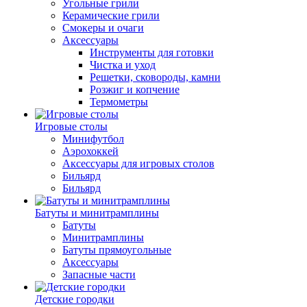
Угольные грили
Керамические грили
Смокеры и очаги
Аксессуары
Инструменты для готовки
Чистка и уход
Решетки, сковороды, камни
Розжиг и копчение
Термометры
Игровые столы
Минифутбол
Аэрохоккей
Аксессуары для игровых столов
Бильяpд
Бильяpд
Батуты и минитрамплины
Батуты
Минитрамплины
Батуты прямоугольные
Аксессуары
Запасные части
Детские городки