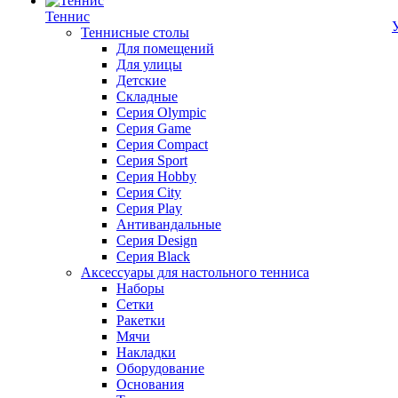
Теннис
Теннисные столы
Для помещений
Для улицы
Детские
Складные
Серия Olympic
Серия Game
Серия Compact
Серия Sport
Серия Hobby
Серия City
Серия Play
Антивандальные
Серия Design
Серия Black
Аксессуары для настольного тенниса
Наборы
Сетки
Ракетки
Мячи
Накладки
Оборудование
Основания