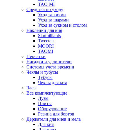
TAO-MI
Средства по уходу
Уход за киями
Уход за шарами
Уход за сукном и столом
Наклейки для кия
Startbilliards
Tweeten
MOORI
TAOMI
Перчатки
Насадки и удлинители
Системы учета времени
Чехлы и тубусы
Тубусы
Чехлы для кия
Часы
Все комплектующие
Лузы
Плиты
Оборудование
Резина для бортов
Держатели для киев и мела
Для кия
Для мела