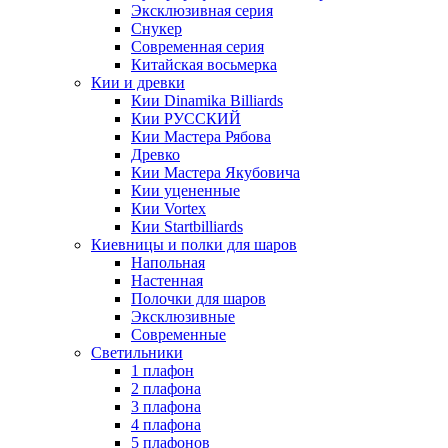
Эксклюзивная серия
Снукер
Современная серия
Китайская восьмерка
Кии и древки
Кии Dinamika Billiards
Кии РУССКИЙ
Кии Мастера Рябова
Древко
Кии Мастера Якубовича
Кии уцененные
Кии Vortex
Кии Startbilliards
Киевницы и полки для шаров
Напольная
Настенная
Полочки для шаров
Эксклюзивные
Современные
Светильники
1 плафон
2 плафона
3 плафона
4 плафона
5 плафонов