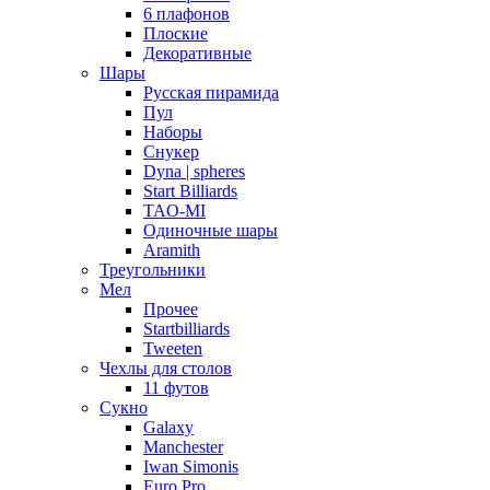
6 плафонов
Плоские
Декоративные
Шары
Русская пирамида
Пул
Наборы
Снукер
Dyna | spheres
Start Billiards
TAO-MI
Одиночные шары
Aramith
Треугольники
Мел
Прочее
Startbilliards
Tweeten
Чехлы для столов
11 футов
Сукно
Galaxy
Manchester
Iwan Simonis
Euro Pro