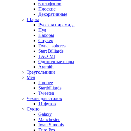
6 плафонов
Плоские
Декоративные
Шары
Русская пирамида
Пул
Наборы
Снукер
Dyna | spheres
Start Billiards
TAO-MI
Одиночные шары
Aramith
Треугольники
Мел
Прочее
Startbilliards
Tweeten
Чехлы для столов
11 футов
Сукно
Galaxy
Manchester
Iwan Simonis
Euro Pro