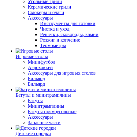
Угольные грили
Керамические грили
Смокеры и очаги
Аксессуары
Инструменты для готовки
Чистка и уход
Решетки, сковороды, камни
Розжиг и копчение
Термометры
Игровые столы
Минифутбол
Аэрохоккей
Аксессуары для игровых столов
Бильяpд
Бильяpд
Батуты и минитрамплины
Батуты
Минитрамплины
Батуты прямоугольные
Аксессуары
Запасные части
Детские городки