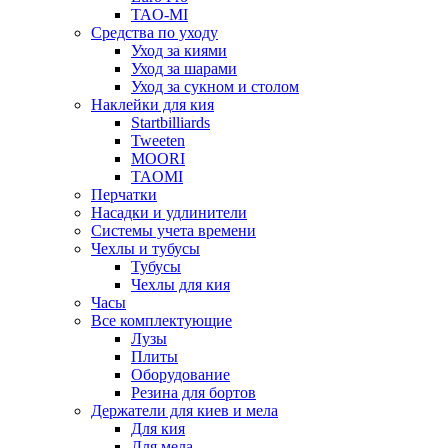
TAO-MI
Средства по уходу
Уход за киями
Уход за шарами
Уход за сукном и столом
Наклейки для кия
Startbilliards
Tweeten
MOORI
TAOMI
Перчатки
Насадки и удлинители
Системы учета времени
Чехлы и тубусы
Тубусы
Чехлы для кия
Часы
Все комплектующие
Лузы
Плиты
Оборудование
Резина для бортов
Держатели для киев и мела
Для кия
Для мела