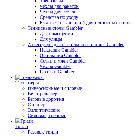
Тренажеры
Чехлы для ракеток
Чехлы для столов
Средства по уходу
Комплекты запчастей для теннисных столов
Теннисные столы Gambler
Для помещений
Для улицы
Аксессуары для настольного тенниса Gambler
Накладки Gambler
Основания Gambler
Сетки и мячи Gambler
Чехлы Gambler
Ракетки Gambler
Тренажеры
Инверсионные и силовые
Велотренажеры
Беговые дорожки
Степперы
Эллиптические
Силовые, гребные
Грили
Газовые грили