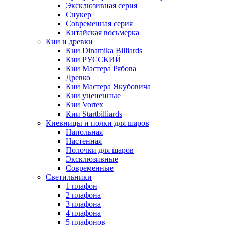
Эксклюзивная серия
Снукер
Современная серия
Китайская восьмерка
Кии и древки
Кии Dinamika Billiards
Кии РУССКИЙ
Кии Мастера Рябова
Древко
Кии Мастера Якубовича
Кии уцененные
Кии Vortex
Кии Startbilliards
Киевницы и полки для шаров
Напольная
Настенная
Полочки для шаров
Эксклюзивные
Современные
Светильники
1 плафон
2 плафона
3 плафона
4 плафона
5 плафонов