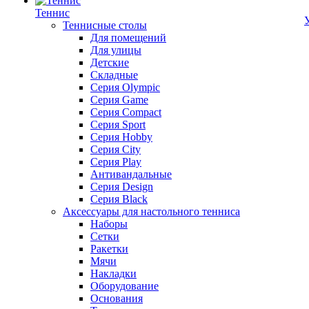
Теннис
Теннисные столы
Для помещений
Для улицы
Детские
Складные
Серия Olympic
Серия Game
Серия Compact
Серия Sport
Серия Hobby
Серия City
Серия Play
Антивандальные
Серия Design
Серия Black
Аксессуары для настольного тенниса
Наборы
Сетки
Ракетки
Мячи
Накладки
Оборудование
Основания